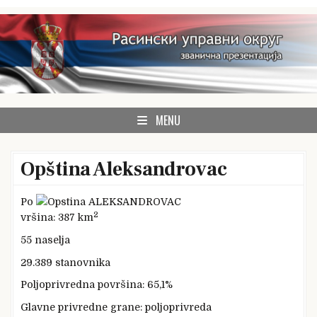
Skip
to
content
zvanična prezentacija Rasinskog upravnog okruga
Rasinski okrug
MENU
Opština Aleksandrovac
Po
2
vršina: 387 km
55 naselja
29.389 stanovnika
Poljoprivredna površina: 65,1%
Glavne privredne grane: poljoprivreda