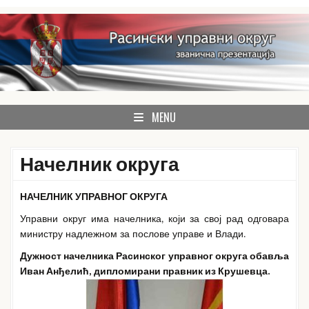
Skip
to
content
званична презентација Расинског управног округа
Расински округ
MENU
Начелник округа
НАЧЕЛНИК УПРАВНОГ ОКРУГА
Управни округ има начелника, који за свој рад одговара
министру надлежном за послове управе и Влади.
Дужност начелника Расинског управног округа обавља
Иван Анђелић, дипломирани правник из Крушевца.