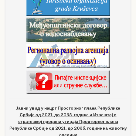
Јавни увид у нацрт Просторног плана Републике
Србије од 2021. до 2035. године и Извештај о
стратешкој процени утицаја Просторног плана
Републике Србије од 2021. до 2035. године на животну
средину