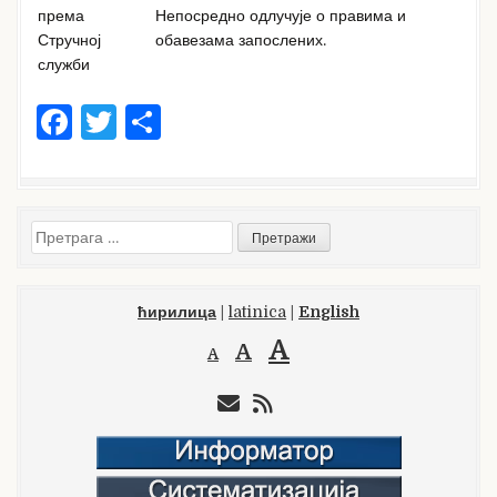
према
Непосредно одлучује о правима и
Стручној
обавезама запослених.
служби
F
T
S
a
w
h
c
it
ar
e
te
e
Претрага
b
r
за:
o
ћирилица
|
latinica
|
English
o
A
A
A
k