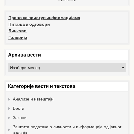
Право на приступ информацијама
Питања и одговори
Линкови
Галерија
Архива вести
Архива
вести
Категорије вести и текстова
Анализе и извештаји
Вести
Закони
Заштита података о личности и информације од јавног
значаја