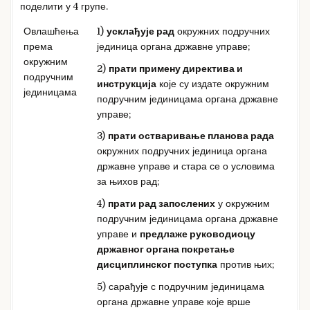
поделити у 4 групе.
Овлашћења
1)
усклађује рад
окружних подручних
према
јединица органа државне управе;
окружним
2)
прати примену директива и
подручним
инструкција
које су издате окружним
јединицама
подручним јединицама органа државне
управе;
3)
прати остваривање планова рада
окружних подручних јединица органа
државне управе и стара се о условима
за њихов рад;
4)
прати рад запослених
у окружним
подручним јединицама органа државне
управе и
предлаже руководиоцу
државног органа покретање
дисциплинског поступка
против њих;
5) сарађује с подручним јединицама
органа државне управе које врше