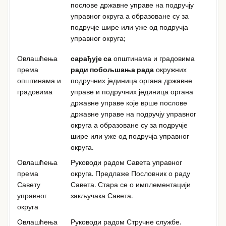
послове државне управе на подручју
управног округа а образоване су за
подручје шире или уже од подручја
управног округа;
Овлашћења
сарађује са
општинама и градовима
према
ради побољшања рада
окружних
општинама и
подручних јединица органа државне
градовима
управе и подручних јединица органа
државне управе које врше послове
државне управе на подручју управног
округа а образоване су за подручје
шире или уже од подручја управног
округа.
Овлашћења
Руководи радом Савета управног
према
округа. Предлаже Пословник о раду
Савету
Савета. Стара се о имплементацији
управног
закључака Савета.
округа
Овлашћења
Руководи радом Стручне службе.