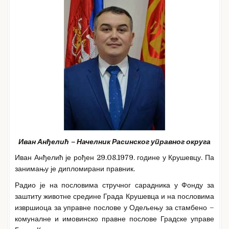
Иван Анђелић – Начелник Расинског управног округа
Иван Анђелић је рођен 29.08.1979. године у Крушевцу. Па
занимању је дипломирани правник.
Радио је на пословима стручног сарадника у Фонду за
заштиту животне средине Града Крушевца и на пословима
извршиоца за управне послове у Одељењу за стамбено –
комуналне и имовинско правне послове Градске управе