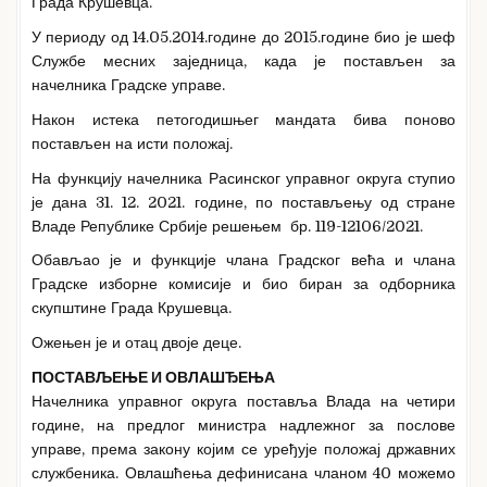
Града Крушевца.
У периоду од 14.05.2014.године до 2015.године био је шеф
Службе месних заједница, када је постављен за
начелника Градске управе.
Након истека петогодишњег мандата бива поново
постављен на исти положај.
На функцију начелника Расинског управног округа ступио
је дана 31. 12. 2021. године, по постављењу од стране
Владе Републике Србије решењем бр. 119-12106/2021.
Обављао је и функције члана Градског већа и члана
Градске изборне комисије и био биран за одборника
скупштине Града Крушевца.
Ожењен је и отац двоје деце.
ПОСТАВЉЕЊЕ И ОВЛАШЂЕЊА
Начелника управног округа поставља Влада на четири
године, на предлог министра надлежног за послове
управе, према закону којим се уређује положај државних
службеника. Овлашћења дефинисана чланом 40 можемо