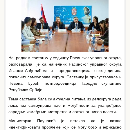
На радном састанку у седишту Расинског управног округа,
разговарала је са начелник Расинског управног округа
Иваном Анђелићем и представницима свих јединица
локалних самоуправа округа
.
Састанку је присуствовала и
Невена Ђурић, потпредседница Народне скупштине
Републике Србије.
Тема састанка била су актуелна питања из делокруга рада
локалних самоуправа, као и могућности за унапређење
сарадње између министарства и локалног нивоа власти.
Министарка Пауновић је истакла да је важно
идентификовати проблеме који се могу брзо и ефикасно