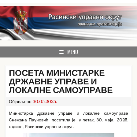
Skip
to
content
званична презентација Расинског управног округа
Расински округ
MENU
ПОСЕТА МИНИСТАРКЕ
ДРЖАВНЕ УПРАВЕ И
ЛОКАЛНЕ САМОУПРАВЕ
Објављено
30.05.2025.
Министарка државне управе и локалне самоуправе
Снежана Пауновић посетила је у петак, 30. маја 2025.
године, Расински управни округ.