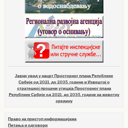
Јавни увид у нацрт Просторног плана Републике
Србије од 2021. до 2035. године и Извештај о
стратешкој процени утицаја Просторног плана
Републике Србије од 2021. до 2035. године на животну
средину
Право на приступ информацијама
Питања и одговори