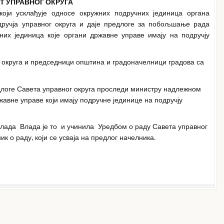
Т УПРАВНОГ ОКРУГА
који усклађује односе окружних подручних јединица органа
дручја управног округа и даје предлоге за побољшање рада
них јединица које органи државне управе имају на подручју
г округа и председници општина и градоначелници градова са
едлоге Савета управног округа проследи министру надлежном
авне управе који имају подручне јединице на подручју
Влада Влада је то и учинила Уредбом о раду Савета управног
ик о раду, који се усваја на предлог начелника.