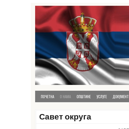
Skip
to
content
званична презентација Расинског управног ок
Расински округ
ПОЧЕТНА
О НАМА
ОПШТИНЕ
УСЛУГЕ
ДОКУМЕНТ
Савет округа