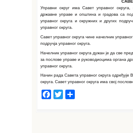
САВЕ
Управни округ има Савет управног округа, 
државне управе и општина и градова са по
управног округа и окружних и других подруч
управног округа.
Савет управног округа чине начелник управно
подручја управног округа.
Начелник управног округа дужан је да све пр
за послове управе и руководиоцима органа држ
управног округа.
Начин рада Савета управног округа одређује 
округа. Савет управног округа има свој пословн
F
T
S
a
w
h
c
it
ar
e
te
e
b
r