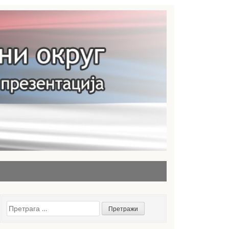
Претрага
за: