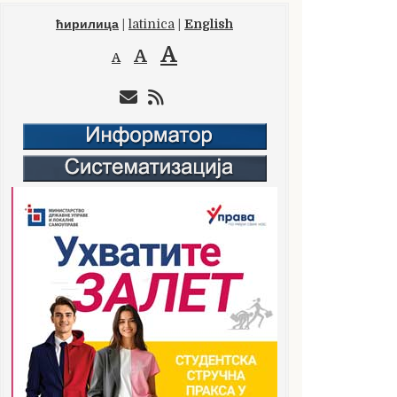
ћирилица
|
latinica
|
English
A
A
A