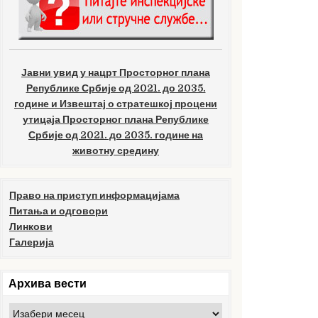
Јавни увид у нацрт Просторног плана
Републике Србије од 2021. до 2035.
године и Извештај о стратешкој процени
утицаја Просторног плана Републике
Србије од 2021. до 2035. године на
животну средину
Право на приступ информацијама
Питања и одговори
Линкови
Галерија
Архива вести
Архива