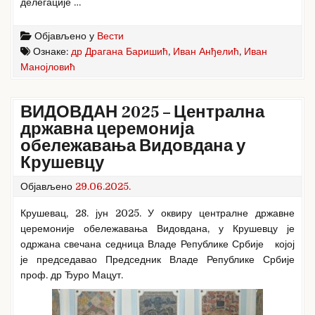
делегације …
Објављено у
Вести
Ознаке:
др Драгана Баришић
,
Иван Анђелић
,
Иван
Манојловић
ВИДОВДАН 2025 – Централна
државна церемонија
обележавања Видовдана у
Крушевцу
Објављено
29.06.2025.
Крушевац, 28. јун 2025. У оквиру централне државне
церемоније обележавања Видовдана, у Крушевцу је
одржана свечана седница Владе Републике Србије којој
је председавао Председник Владе Републике Србије
проф. др Ђуро Мацут.