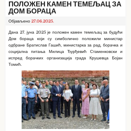
ПОЛОЖЕН КАМЕН ТЕМЕЉАЦ ЗА
ДОМ БОРАЦА
Објављено
27.06.2025.
Дана 27. јуна 2025 је положен камен темељац за будући
Дом бораца који су симболично положили министар
одбране Братислав Гашић, министарка за рад, борачка и
социјална питања Милица Ђурђевић Стаменковски и
испред борачких организација града Крушевца Бојан
Томић.