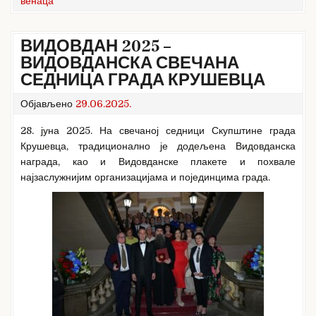
венаца
ВИДОВДАН 2025 –
ВИДОВДАНСКА СВЕЧАНА
СЕДНИЦА ГРАДА КРУШЕВЦА
Објављено
29.06.2025.
28. јуна 2025. На свечаној седници Скупштине града
Крушевца, традиционално је додељена Видовданска
награда, као и Видовданске плакете и похвале
најзаслужнијим организацијама и појединцима града.