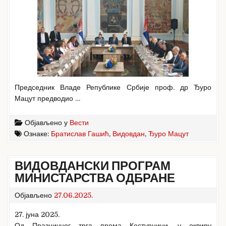
Председник Владе Републике Србије проф. др Ђуро
Мацут предводио …
Објављено у
Вести
Ознаке:
Братислав Гашић
,
Видовдан
,
Ђуро Мацут
ВИДОВДАНСКИ ПРОГРАМ
МИНИСТАРСТВА ОДБРАНЕ
Објављено
27.06.2025.
27. јуна 2025.
Од Празничног трга према Костурници, у оквиру