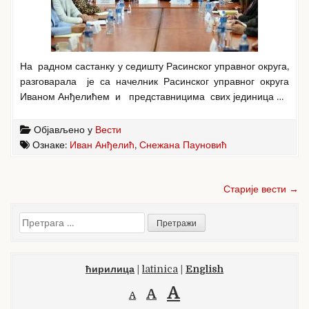
На радном састанку у седишту Расинског управног округа,
разговарала је са начелник Расинског управног округа
Иваном Анђелићем и представницима свих јединица …
Објављено у
Вести
Ознаке:
Иван Анђелић
,
Снежана Пауновић
Кретање
Старије вести →
чланака
Претрага
за:
ћирилица
|
latinica
|
English
A
A
A