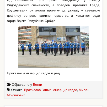
Видовданских свечаности, а поводом празника Града,
Крушевљани су имали прилику да уживају у свечаном
дефилеу репрезентативног оркестра и Коњичког вода
гарде Војске Републике Србије.
Приказан је егзерцир гарде и рад …
Објављено у
Вести
Ознаке:
Братислав Гашић
,
егзерцир гарде
,
Милан
Мојсиловић