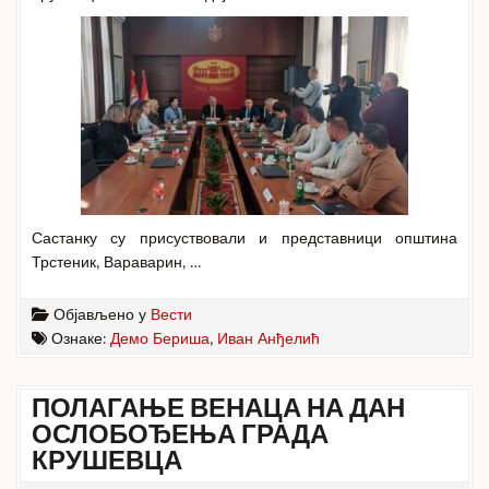
Састанку су присуствовали и представници општина
Трстеник, Вараварин, …
Објављено у
Вести
Ознаке:
Демо Бериша
,
Иван Анђелић
ПОЛАГАЊЕ ВЕНАЦА НА ДАН
ОСЛОБОЂЕЊА ГРАДА
КРУШЕВЦА