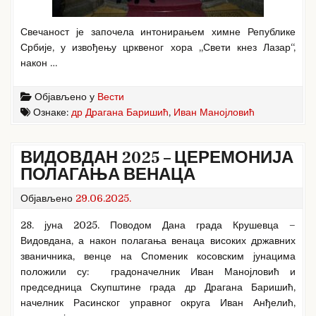
Свечаност је започела интонирањем химне Републике
Србије, у извођењу црквеног хора „Свети кнез Лазар“,
након …
Објављено у
Вести
Ознаке:
др Драгана Баришић
,
Иван Манојловић
ВИДОВДАН 2025 – ЦЕРЕМОНИЈА
ПОЛАГАЊА ВЕНАЦА
Објављено
29.06.2025.
28. јуна 2025. Поводом Дана града Крушевца –
Видовдана, а након полагања венаца високих државних
званичника, венце на Споменик косовским јунацима
положили су: градоначелник Иван Манојловић и
председница Скупштине града др Драгана Баришић,
начелник Расинског управног округа Иван Анђелић,