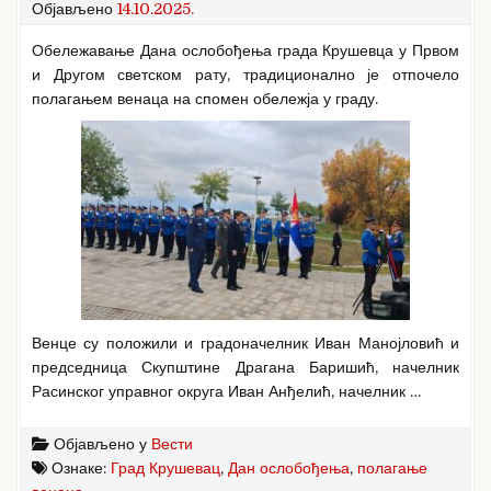
Објављено
14.10.2025.
Обележавање Дана ослобођења града Крушевца у Првом
и Другом светском рату, традиционално је отпочело
полагањем венаца на спомен обележја у граду.
Венце су положили и градоначелник Иван Манојловић и
председница Скупштине Драгана Баришић, начелник
Расинског управног округа Иван Анђелић, начелник …
Објављено у
Вести
Ознаке:
Град Крушевац
,
Дан ослобођења
,
полагање