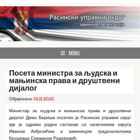
Skip
to
content
Расински округ
званична презентација Расинског управног округа
MENU
Посета министра за људска и
мањинска права и друштвени
дијалог
Објављено
01.11.2025.
Министар за људска и мањинска права и друштвени
дијалог Демо Бериша посетио је Расински управни округ
где је одржао радни састанак са начелником округа
Иваном Анђелићем и заменицом градоначелника
Крушевца Снежаном Радојковић.