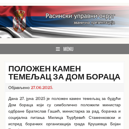
Skip
to
content
званична презентација Расинског управног округа
Расински округ
MENU
ПОЛОЖЕН КАМЕН
ТЕМЕЉАЦ ЗА ДОМ БОРАЦА
Објављено
27.06.2025.
Дана 27. јуна 2025 је положен камен темељац за будући
Дом бораца који су симболично положили министар
одбране Братислав Гашић, министарка за рад, борачка и
социјална питања Милица Ђурђевић Стаменковски и
испред борачких организација града Крушевца Бојан