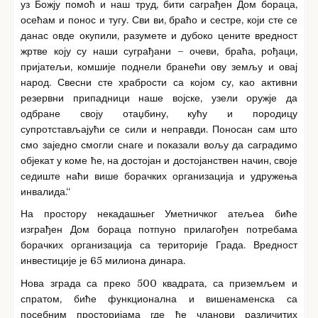
уз Божју помоћ и наш труд, бити саграђен Дом бораца,
осећам и понос и тугу. Сви ви, браћо и сестре, који сте се
данас овде окупили, разумете и дубоко цените вредност
жртве коју су наши суграђани – очеви, браћа, рођаци,
пријатељи, комшије поднели бранећи ову земљу и овај
народ. Свесни сте храбрости са којом су, као активни
резервни припадници наше војске, узели оружје да
одбране своју отаџбину, кућу и породицу
супротстављајући се сили и неправди. Поносан сам што
смо заједно смогли снаге и показали вољу да саградимо
објекат у коме ће, на достојан и достојанствен начин, своје
седиште наћи више борачких организација и удружења
инвалида.“
На простору некадашњег Уметничког атељеа биће
изграђен Дом бораца потпуно прилагођен потребама
борачких организација са територије Града. Вредност
инвестиције је 65 милиона динара.
Нова зграда са преко 500 квадрата, са приземљем и
спратом, биће функционална и вишенаменска са
посебним просторијама где ће чланови различитих