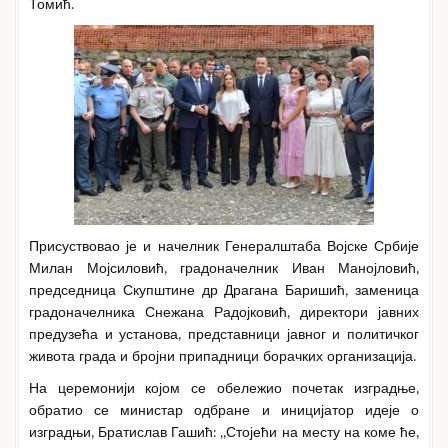
Томић.
Присуствовао је и начелник Генералштаба Војске Србије
Милан Мојсиловић, градоначелник Иван Манојловић,
председница Скупштине др Драгана Баришић, заменица
градоначелника Снежана Радојковић, директори јавних
предузећа и установа, представници јавног и политичког
живота града и бројни припадници борачких организација.
На церемонији којом се обележио почетак изградње,
обратио се министар одбране и иницијатор идеје о
изградњи, Братислав Гашић: „Стојећи на месту на коме ће,