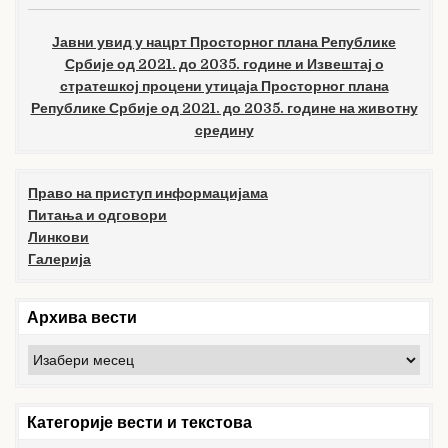
Јавни увид у нацрт Просторног плана Републике
Србије од 2021. до 2035. године и Извештај о
стратешкој процени утицаја Просторног плана
Републике Србије од 2021. до 2035. године на животну
средину
Право на приступ информацијама
Питања и одговори
Линкови
Галерија
Архива вести
Архива
вести
Категорије вести и текстова