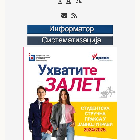
A
A
A