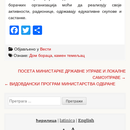
борачких организација моћи да реализују своје
активности, радионице, одржавају едукативне скупове и
састанке.
F
T
S
a
w
h
c
it
ar
Објављено у
Вести
e
te
e
Ознаке:
Дом бораца
,
камен темељац
b
r
Кретање
ПОСЕТА МИНИСТАРКЕ ДРЖАВНЕ УПРАВЕ И ЛОКАЛНЕ
o
чланка
САМОУПРАВЕ →
o
← ВИДОВДАНСКИ ПРОГРАМ МИНИСТАРСТВА ОДБРАНЕ
k
Претрага
за:
ћирилица
|
latinica
|
English