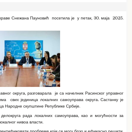
раве Снежана Пауновић посетила је у петак, 30. маја 2025.
вног округа, разговарала је са начелник Расинског управног
а свих јединица локалних самоуправа округа
.
Састанку је
ца Народне скупштине Републике Србије.
 делокруга рада локалних самоуправа, као и могућности за
окалног нивоа власти.
идентификовати проблеме који се могу брзо и ефикасно решити,