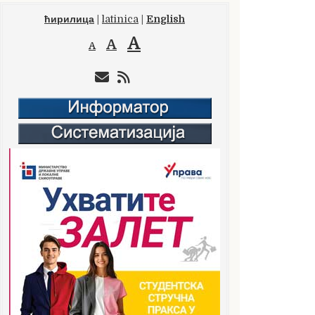
ћирилица
|
latinica
|
English
A
A
A