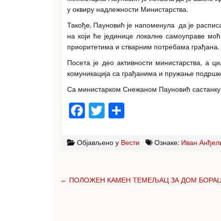
у оквиру надлежности Министарства.
Такође, Пауновић је напоменула да је распис
на који ће јединице локалне самоуправе моћ
приоритетима и стварним потребама грађана.
Посета је део активности министарства, а ц
комуникација са грађанима и пружање подршк
Са министарком Снежаном Пауновић састанку 
F
T
S
a
w
h
c
it
ar
Објављено у
Вести
Ознаке:
Иван Анђел
e
te
e
Кретање
b
r
чланка
← ПОЛОЖЕН КАМЕН ТЕМЕЉАЦ ЗА ДОМ БОРА
o
o
k