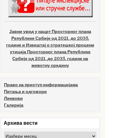
Јавни увид у нацрт Просторног плана
Републике Србије од 2021. до 2035.
године и Извештај о стратешкој процени
утицаја Просторног плана Републике
Србије од 2021. до 2035. године на
животну средину
Право на приступ информацијама
Питања и одговори
Линкови
Галерија
Архива вести
Архива