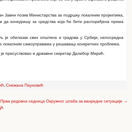
ан Јавни позив Министарства за подршку локалним пројектима,
и да конкуришу за средства која ће бити распоређена према
иљ је обилазак свих општина и градова у Србији, непосредна
е локалним самоуправама у решавању конкретних проблема.
је присуствовао и државни секретар Далибор Мирић.
ић
,
Снежана Пауновић
Прва редовна седница Окружног штаба за ванредне ситуације →
ЦА