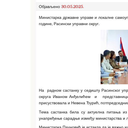
Објављено
30.05.2025.
Министарка државне управе и локалне самоуп
године, Расински управни округ.
На радном састанку у седишту Расинског упра
округа Иваном Анђелићем и представницим
присуствовала и Невена Ђурић, потпредседни
Тема састанка била су актуелна питања из
унапређење сарадње између министарства и л
Министарка Пауновић је истакла да је важно 