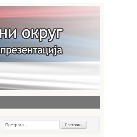
Претрага
за: