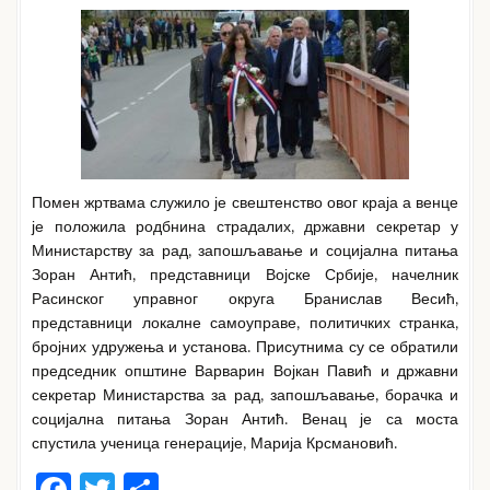
Помен жртвама служило је свештенство овог краја а венце
је положила родбнина страдалих, државни секретар у
Министарству за рад, запошљавање и социјална питања
Зоран Антић, представници Војске Србије, начелник
Расинског управног округа Бранислав Весић,
представници локалне самоуправе, политичких странка,
бројних удружења и установа. Присутнима су се обратили
председник општине Варварин Војкан Павић и државни
секретар Министарства за рад, запошљавање, борачка и
социјална питања Зоран Антић. Венац је са моста
спустила ученица генерације, Марија Крсмановић.
F
T
S