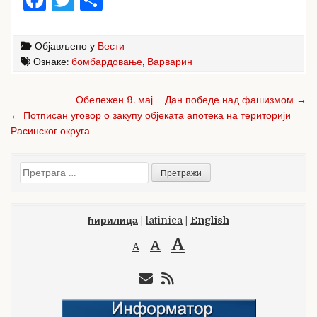
a
w
h
c
it
ar
Објављено у
Вести
e
te
e
Ознаке:
бомбардовање
,
Варварин
b
r
Кретање
Обележен 9. мај – Дан победе над фашизмом →
o
чланка
← Потписан уговор о закупу објеката апотека на територији
o
Расинског округа
k
Претрага
за:
ћирилица
|
latinica
|
English
A
A
A