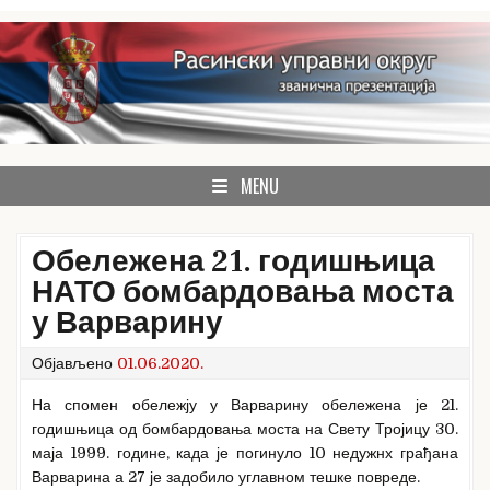
Skip
to
content
званична презентација Расинског управног округа
Расински округ
MENU
Обележена 21. годишњица
НАТО бомбардовања моста
у Варварину
Објављено
01.06.2020.
На спомен обележју у Варварину обележена је 21.
годишњица од бомбардовања моста на Свету Тројицу 30.
маја 1999. године, када је погинуло 10 недужнх грађана
Варварина а 27 је задобило углавном тешке повреде.