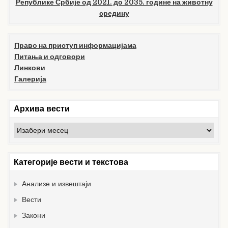
Републике Србије од 2021. до 2035. године на животну
средину
Право на приступ информацијама
Питања и одговори
Линкови
Галерија
Архива вести
Архива
вести
Категорије вести и текстова
Анализе и извештаји
Вести
Закони