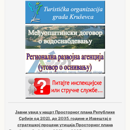
Јавни увид у нацрт Просторног плана Републике
Србије од 2021. до 2035. године и Извештај о
стратешкој процени утицаја Просторног плана