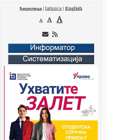
ћирилица
|
latinica
|
English
A
A
A