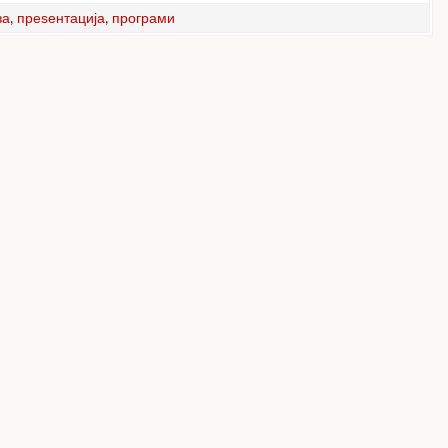
ва
,
преѕентација
,
програми