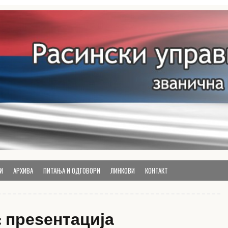
руга
И
АРХИВА
ПИТАЊА И ОДГОВОРИ
ЛИНКОВИ
КОНТАКТ
:
преѕентација