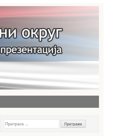
Претрага
за: