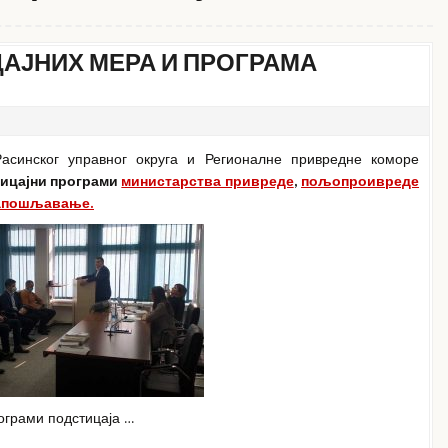
АЈНИХ МЕРА И ПРОГРАМА
Расинског управног округа и Регионалне привредне коморе
ицајни програми
министарства привреде
,
пољопроивреде
запошљавање.
ограми подстицаја …