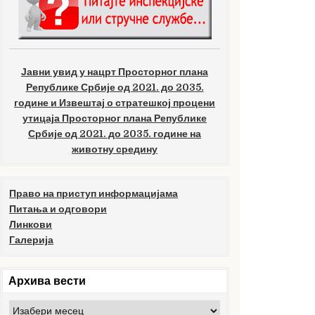
Јавни увид у нацрт Просторног плана
Републике Србије од 2021. до 2035.
године и Извештај о стратешкој процени
утицаја Просторног плана Републике
Србије од 2021. до 2035. године на
животну средину
Право на приступ информацијама
Питања и одговори
Линкови
Галерија
Архива вести
Архива