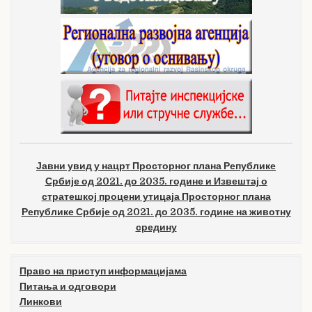
Јавни увид у нацрт Просторног плана Републике
Србије од 2021. до 2035. године и Извештај о
стратешкој процени утицаја Просторног плана
Републике Србије од 2021. до 2035. године на животну
средину
Право на приступ информацијама
Питања и одговори
Линкови