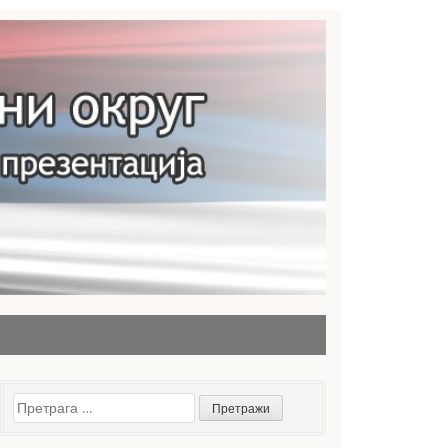
Претрага
за: