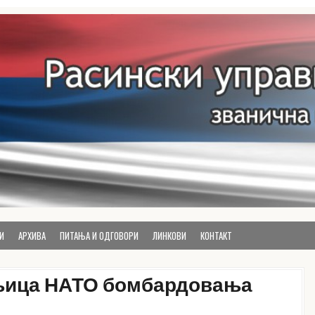
руга
И
АРХИВА
ПИТАЊА И ОДГОВОРИ
ЛИНКОВИ
КОНТАКТ
њица НАТО бомбардовања