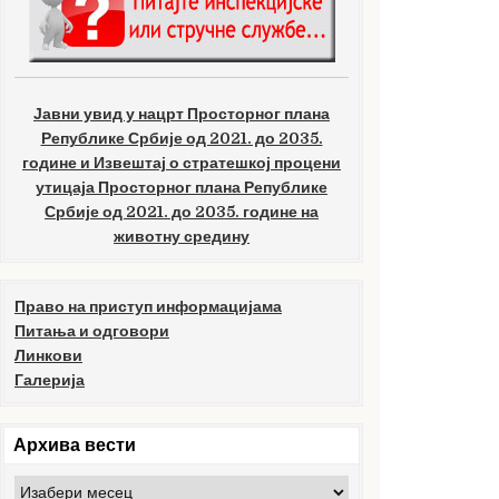
Јавни увид у нацрт Просторног плана
Републике Србије од 2021. до 2035.
године и Извештај о стратешкој процени
утицаја Просторног плана Републике
Србије од 2021. до 2035. године на
животну средину
Право на приступ информацијама
Питања и одговори
Линкови
Галерија
Архива вести
Архива