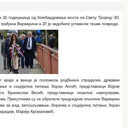
е 21. годишњица од бомбардовања моста на Свету Тројицу 30.
х грађана Варварина а 27 је задобило углавном тешке повреде.
г краја а венце је положила родбнина страдалих, државни
ање и социјална питања Зоран Антић, представници Војске
уга Бранислав Весић, представници локалне самоуправе,
нова. Присутнима су се обратили председник општине Варварин
тва за рад, запошљавање, борачка и социјална питања Зоран
нерације, Марија Крсмановић.