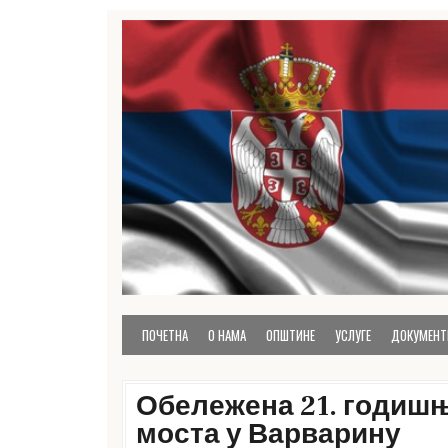
Skip
to
content
званична презентација Расинског управног ок
Расински округ
ПОЧЕТНА
О НАМА
ОПШТИНЕ
УСЛУГЕ
ДОКУМЕНТ
Обележена 21. годиш
моста у Варварину