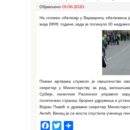
Објављено
01.06.2020.
На спомен обележју у Варварину обележена ј
маја 1999. године, када је погинуло 10 недужн
Помен жртвама служило је свештенство ово
секретар у Министарству за рад, запошљав
Србије, начелник Расинског управног окр
политичких странка, бројних удружења и уста
Војкан Павић и државни секретар Министарс
Антић. Венац је са моста спустила ученица ге
F
T
S