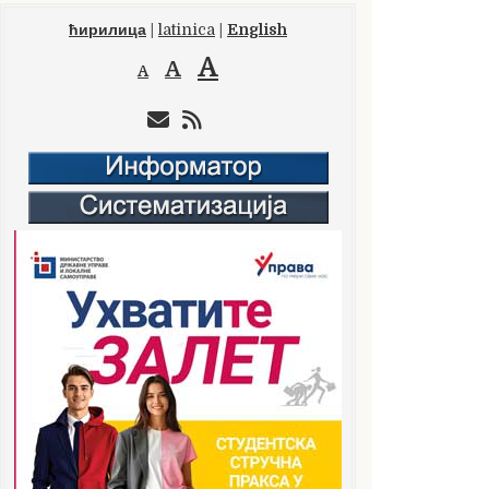
ћирилица
|
latinica
|
English
A
A
A