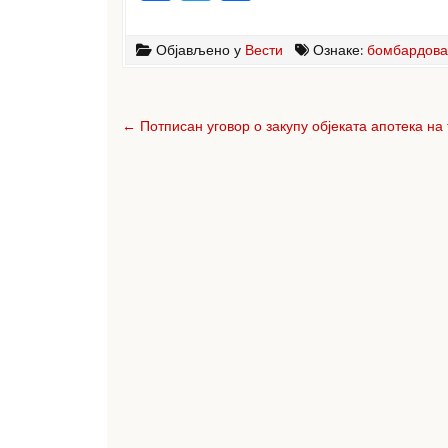
a
w
h
c
it
ar
Објављено у
Вести
Ознаке:
бомбардов
e
te
e
Кретање
b
r
чланка
← Потписан уговор о закупу објеката апотека на 
o
o
k