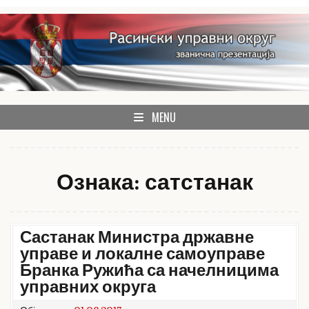
Skip
to
content
званична презентација Расинског управног округа
Расински округ
MENU
Ознака:
сатстанак
Састанак Министра државне
управе и локалне самоуправе
Бранка Ружића са начелницима
управних округа