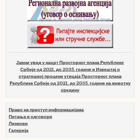
Јавни увид у нацрт Просторног плана Републике
Србије од 2021. до 2035. године и Извештај о
стратешкој процени утицаја Просторног плана
Републике Србије од 2021. до 2035. године на животну
средину
Право на приступ информацијама
Питања и одговори
Линкови
Галерија