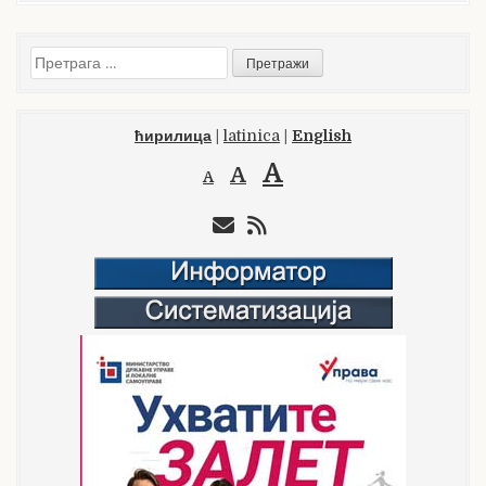
Претрага
за:
ћирилица
|
latinica
|
English
A
A
A