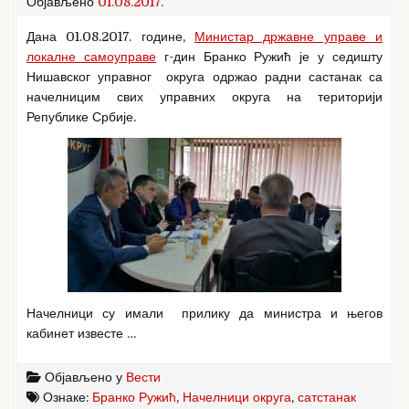
Објављено
01.08.2017.
Дана 01.08.2017. године,
Министар државне управе и
локалне самоуправе
г-дин Бранко Ружић је у седишту
Нишавског управног округа одржао радни састанак са
начелницим свих управних округа на територији
Републике Србије.
Начелници су имали прилику да министра и његов
кабинет известе …
Објављено у
Вести
Ознаке:
Бранко Ружић
,
Начелници округа
,
сатстанак