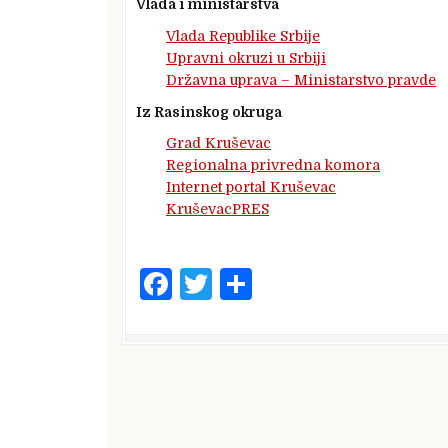
Vlada i ministarstva
Vlada Republike Srbije
Upravni okruzi u Srbiji
Državna uprava – Ministarstvo pravde
Iz Rasinskog okruga
Grad Kruševac
Regionalna privredna komora
Internet portal Kruševac
KruševacPRES
F
T
S
a
w
h
c
it
ar
e
te
e
b
r
o