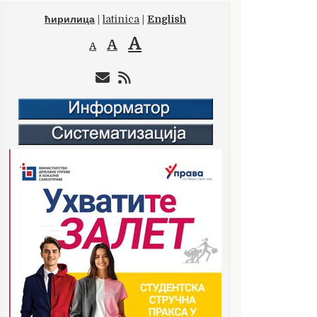
ћирилица
|
latinica
|
English
A
A
A