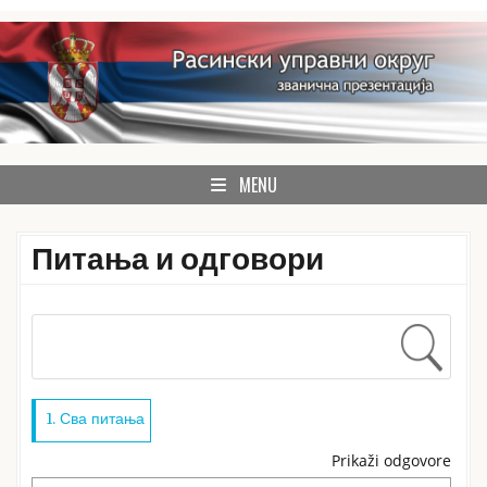
Skip
to
content
званична презентација Расинског управног округа
Расински округ
MENU
Питања и одговори
1. Сва питања
Prikaži odgovore