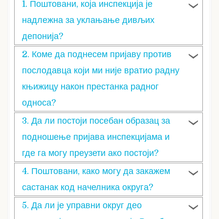
1.
Поштовани, која инспекција је
надлежна за уклањање дивљих
депонија?
2.
Коме да поднесем пријаву против
послодавца који ми није вратио радну
књижицу након престанка радног
односа?
3.
Да ли постоји посебан образац за
подношење пријава инспекцијама и
где га могу преузети ако постоји?
4.
Поштовани, како могу да закажем
састанак код начелника округа?
5.
Да ли је управни округ део