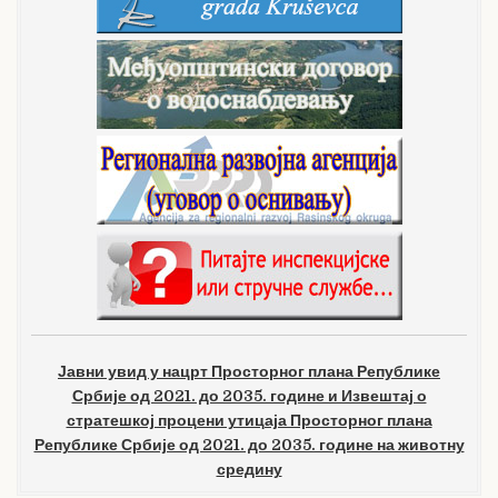
Јавни увид у нацрт Просторног плана Републике
Србије од 2021. до 2035. године и Извештај о
стратешкој процени утицаја Просторног плана
Републике Србије од 2021. до 2035. године на животну
средину