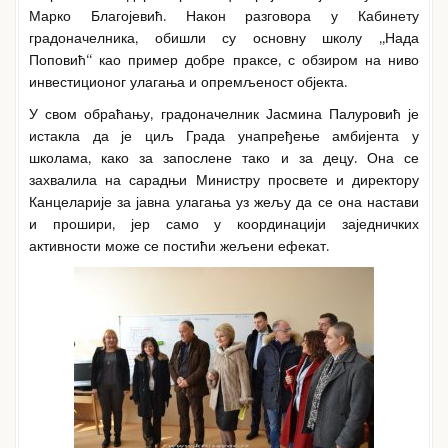
Марко Благојевић. Након разговора у Кабинету
градоначелника, обишли су основну школу „Нада
Поповић“ као пример добре праксе, с обзиром на ниво
инвестиционог улагања и опремљеност објекта.
У свом обраћању, градоначелник Јасмина Палуровић је
истакла да је циљ Града унапређење амбијента у
школама, како за запослене тако и за децу. Она се
захвалила на сарадњи Министру просвете и директору
Канцеларије за јавна улагања уз жељу да се она настави
и прошири, јер само у координацији заједничких
активности може се постићи жељени ефекат.