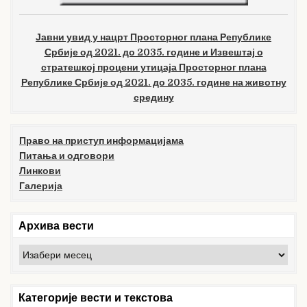
Јавни увид у нацрт Просторног плана Републике
Србије од 2021. до 2035. године и Извештај о
стратешкој процени утицаја Просторног плана
Републике Србије од 2021. до 2035. године на животну
средину
Право на приступ информацијама
Питања и одговори
Линкови
Галерија
Архива вести
Архива
вести
Категорије вести и текстова