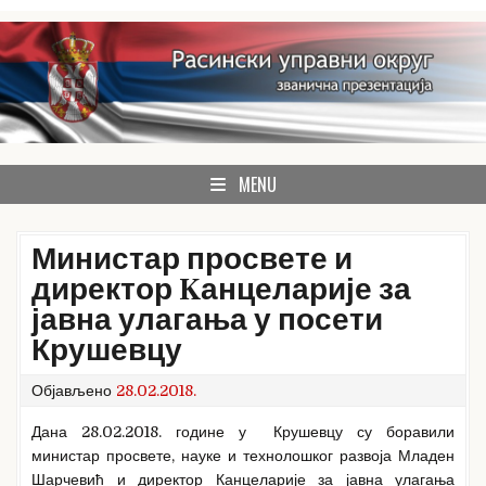
Skip
to
content
званична презентација Расинског управног округа
Расински округ
MENU
Министар просвете и
директор Kанцеларије за
јавна улагања у посети
Крушевцу
Објављено
28.02.2018.
Дана 28.02.2018. године у Крушевцу су боравили
министар просвете, науке и технолошког развоја Младен
Шарчевић и директор Канцеларије за јавна улагања