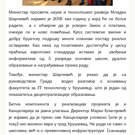
Министар просвете, науке и технолошког развоја Младен
Шарчевић најавио је 2018. као годину у којој ће се боље
радити, а с обзиром да је усвојен Закон о платама,
очекује се и ново повећање. Кроз системске законе и
добру буџетску подршку многи планови постају реално
оствариви. Као нека од позитивних достигнућа у циљу
праћења европских стандарда истакао је увођење
информатике од 5. разреда основне школе, дуално
образовање и награђивање према раду.
Такође, министар Шарчевић је рекао да је са
руководством Града водио разговор о оснивању
факултета за IT технологију у Крушевцу, што је један од
показатеља децентрализације образовања.
Битна компонента у реализацији пројеката је и
Канцеларија за јавна улагања. Директор Марко Благојевић
је изјавио да је преко ове Канцеларије уложено (или је у
току) око милион евра у град Крушевац. Не ради се само о
школама, већ и о превентивној инфраструктури (санација