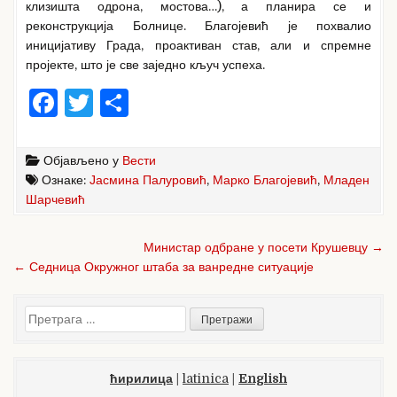
клизишта одрона, мостова…), а планира се и
реконструкција Болнице. Благојевић је похвалио
иницијативу Града, проактиван став, али и спремне
пројекте, што је све заједно кључ успеха.
F
T
S
a
w
h
c
it
ar
Објављено у
Вести
e
te
e
Ознаке:
Јасмина Палуровић
,
Марко Благојевић
,
Младен
Шарчевић
b
r
o
Кретање
Министар одбране у посети Крушевцу →
чланка
o
← Седница Окружног штаба за ванредне ситуације
k
Претрага
за:
ћирилица
|
latinica
|
English