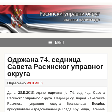
Skip
to
content
званична презентација Расинског управног округа
Расински округ
MENU
Одржана 74. седница
Савета Расинског управног
округа
Објављено
28.11.2018.
Дана 28.11.2018.године одржана је 74. седница Савета
Расинског управног округа. Седници су, поред начелника
Расинског управног округа Бранислава Весића,
присутвовали и градоначечница Града Крушевца, Јасмина