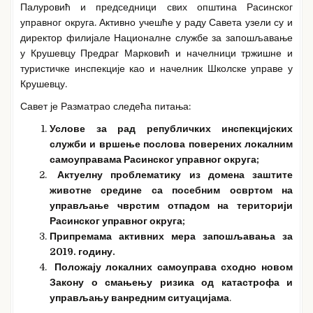
Палуровић и председници свих општина Расинског
управног округа. Активно учешће у раду Савета узели су и
директор филијале Националне службе за запошљавање
у Крушевцу Предраг Марковић и начелници тржишне и
туристичке инспекције као и начелник Школске управе у
Крушевцу.
Савет је Разматрао следећа питања:
Услове за рад републичких инспекцијских
служби и вршење послова поверених локалним
самоуправама Расинског управног округа
;
Актуелну проблематику из домена заштите
животне средине са посебним освртом на
управљање чврстим отпадом на територији
Расинског управног округа
;
Припрема
ма
активних мера запошљавања за
2019. годину.
Положају локалних самоуправа сходно новом
Закону о смањењу ризика од катастрофа и
управљању ванредним ситуацијама
.