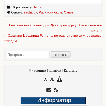
c
it
ar
Објављено у
Вести
e
te
e
Ознаке:
sednica
,
Расински округ
,
Савет
b
r
Кретање
Полагање венаца поводом Дана примирја у Првом светском
o
чланка
рату →
o
← Одржана 1. седница Регионалне радне групе за управљање
отпадом
k
Претрага
за:
ћирилица
|
latinica
|
English
A
A
A