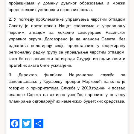
пројекцијама у домену дуалног образовања и мрежи
предшколских установа и основних школа.
2. У погледу проблематике управљања чврстим отпадом
Савету је презентован Нацрт споразума о управљању
чврстим отпадом за локалне самоуправе Расинског
управног округа. Договорено је да чланови Савета, без
одлагања делегирају своје представнике у формирану
регионалну радну групу за управљање чврстим отпадом,
како би све актиности на изради Студије изводљивости и
пратећих аката биле усклађене.
3. Директор филијале Националне службе за
запошљавање у Крушевцу предраг Марковић начелно је
говорио о приоритетима Службе у 2019.години и позвао
чланове Савета на активно учешће, нарочито у погледу
планирања одговарајућих наменских буџетских средстава.
F
T
S
a
w
h