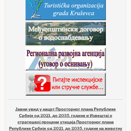
Јавни увид у нацрт Просторног плана Републике
Србије од 2021. до 2035. године и Извештај о
стратешкој процени утицаја Просторног плана
Републике Србије од 2021. до 2035. године на животну