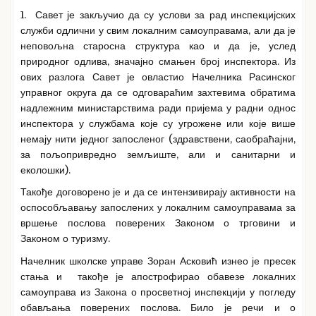
1. Савет је закључио да су услови за рад инспекцијских
служби одлични у свим локалним самоуправама, али да је
неповољна старосна структура као и да је, услед
природног одлива, значајно смањен број инспектора. Из
ових разлога Савет је овластио Начелника Расинског
управног округа да се одговараћим захтевима обратима
надлежним министарствима ради пријема у радни однос
инспектора у службама које су угрожене или које више
немају нити једног запосленог (здравствени, саобраћајни,
за пољопривредно земљиште, али и санитарни и
еколошки).
Такође договорено је и да се интензивирају активности на
оспособљавању запослених у локалним самоуправама за
вршење послова поверених Законом о трговини и
Законом о туризму.
Начелник школске управе Зоран Асковић изнео је пресек
стања и такође је апострофирао обавезе локалних
самоуправа из Закона о просветној инспекцији у погледу
обављања поверених послова. Било је речи и о