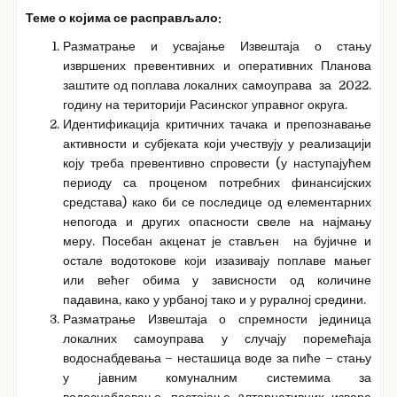
Теме о којима се расправљало:
Разматрање и усвајање Извештаја о стању
извршених превентивних и оперативних Планова
заштите од поплава локалних самоуправа за 2022.
годину на територији Расинског управног округа.
Идентификација критичних тачака и препознавање
активности и субјеката који учествују у реализацији
коју треба превентивно спровести (у наступајућем
периоду са проценом потребних финансијских
средстава) како би се последице од елементарних
непогода и других опасности свеле на најмању
меру. Посебан акценат је стављен на бујичне и
остале водотокове који изазивају поплаве мањег
или већег обима у зависности од количине
падавина, како у урбаној тако и у руралној средини.
Разматрање Извештаја о спремности јединица
локалних самоуправа у случају поремећаја
водоснабдевања – несташица воде за пиће – стању
у јавним комуналним системима за
водоснабдевање, постојање aлтернативних извора