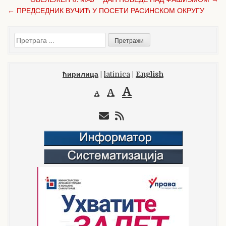
o
чланка
← ПРЕДСЕДНИК ВУЧИЋ У ПОСЕТИ РАСИНСКОМ ОКРУГУ
o
k
Претрага
за:
ћирилица
|
latinica
|
English
A
A
A