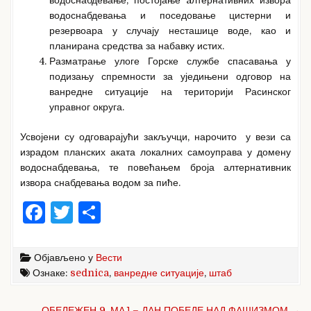
водоснабдевања и поседовање цистерни и
резервоара у случају несташице воде, као и
планирана средства за набавку истих.
Разматрање улоге Горске службе спасавања у
подизању спремности за уједињени одговор на
ванредне ситуације на територији Расинског
управног округа.
Усвојени су одговарајући закључци, нарочито у вези са
израдом планских аката локалних самоуправа у домену
водоснабдевања, те повећањем броја алтернативник
извора снабдевања водом за пиће.
F
T
S
a
w
h
c
it
ar
Објављено у
Вести
e
te
e
Ознаке:
sednica
,
ванредне ситуације
,
штаб
b
r
Кретање
ОБЕЛЕЖЕН 9. МАЈ – ДАН ПОБЕДЕ НАД ФАШИЗМОМ →