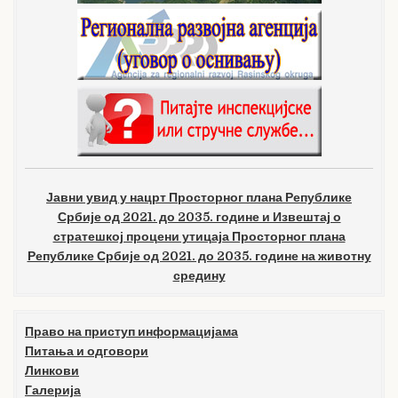
Јавни увид у нацрт Просторног плана Републике
Србије од 2021. до 2035. године и Извештај о
стратешкој процени утицаја Просторног плана
Републике Србије од 2021. до 2035. године на животну
средину
Право на приступ информацијама
Питања и одговори
Линкови
Галерија