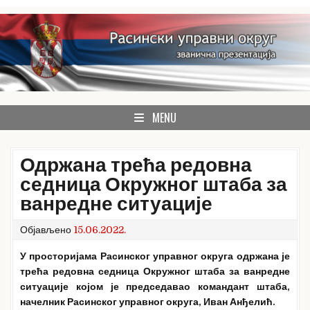
Skip
to
content
званична презентација Расинског управног округа
Расински округ
MENU
Одржана трећа редовна
седница Окружног штаба за
ванредне ситуације
Објављено
15.06.2022.
У просторијама Расинског управног округа одржана је
трећа редовна седница Окружног штаба за ванредне
ситуације којом је председавао командант штаба,
начелник Расинског управног округа, Иван Анђелић.