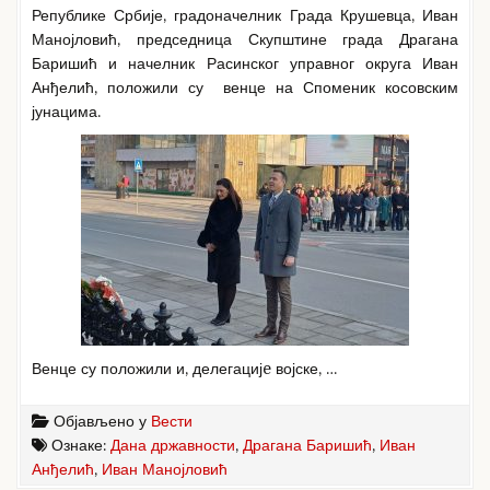
Републике Србије, градоначелник Града Крушевца, Иван
Манојловић, председница Скупштине града Драгана
Баришић и начелник Расинског управног округа Иван
Анђелић, положили су венце на Споменик косовским
јунацима.
Венце су положили и, делегацијe војске, …
Објављено у
Вести
Ознаке:
Дана државности
,
Драгана Баришић
,
Иван
Анђелић
,
Иван Манојловић