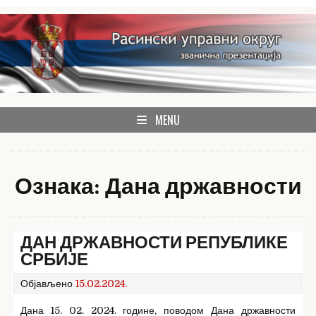
Skip
to
content
званична презентација Расинског управног округа
Расински округ
MENU
Ознака:
Дана државности
ДАН ДРЖАВНОСТИ РЕПУБЛИКЕ
СРБИЈЕ
Објављено
15.02.2024.
Дана 15. 02. 2024. године, поводом Дана државности