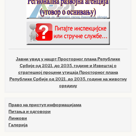
Јавни увид у нацрт Просторног плана Републике
Србије од 2021. до 2035. године и Извештај о
стратешкој процени утицаја Просторног плана
Републике Србије од 2021. до 2035. године на животну
средину
Право на приступ информацијама
Питања и одговори
Линкови
Галерија