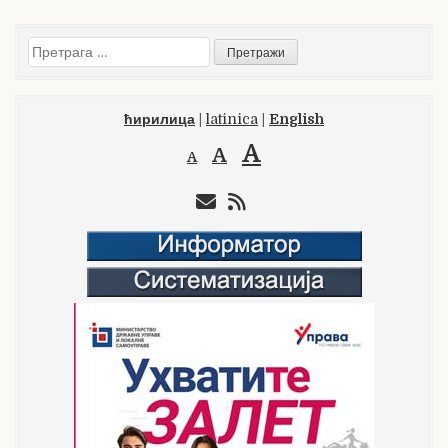
Претрага
за:
ћирилица
|
latinica
|
English
A
A
A