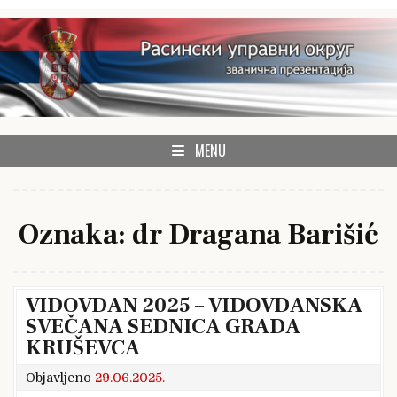
Skip
to
content
zvanična prezentacija Rasinskog upravnog okruga
Rasinski okrug
MENU
Oznaka:
dr Dragana Barišić
VIDOVDAN 2025 – VIDOVDANSKA
SVEČANA SEDNICA GRADA
KRUŠEVCA
Objavljeno
29.06.2025.