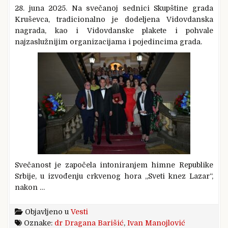
28. juna 2025. Na svečanoj sednici Skupštine grada
Kruševca, tradicionalno je dodeljena Vidovdanska
nagrada, kao i Vidovdanske plakete i pohvale
najzaslužnijim organizacijama i pojedincima grada.
Svečanost je započela intoniranjem himne Republike
Srbije, u izvođenju crkvenog hora „Sveti knez Lazar“,
nakon …
Objavljeno u
Vesti
Oznake:
dr Dragana Barišić
,
Ivan Manojlović