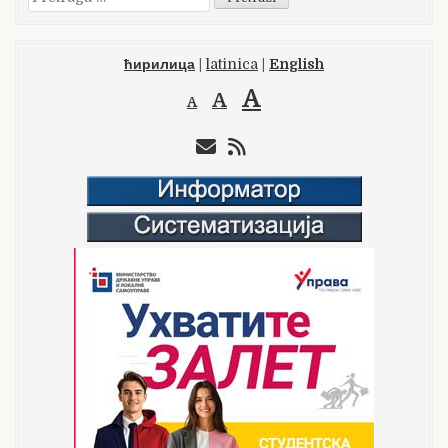
za:
ћирилица
|
latinica
|
English
A
A
A