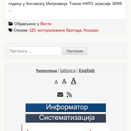
годину у Косовској Митровици. Током НАТО агресије 1999.
…
Објављено у
Вести
Ознаке:
125. моторизована бригада
,
Кошаре
Претрага
за:
ћирилица
|
latinica
|
English
A
A
A