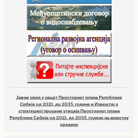
Јавни увид у нацрт Просторног плана Републике
Србије од 2021. до 2035. године и Извештај о
стратешкој процени утицаја Просторног плана
Републике Србије од 2021. до 2035. године на животну
средину