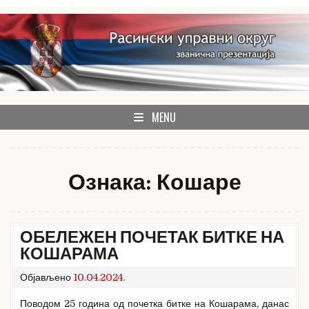
Skip
to
content
званична презентација Расинског управног округа
Расински округ
MENU
Ознака:
Кошаре
ОБЕЛЕЖЕН ПОЧЕТАК БИТКЕ НА
КОШАРАМА
Објављено
10.04.2024.
Поводом 25 година од почетка битке на Кошарама, данас