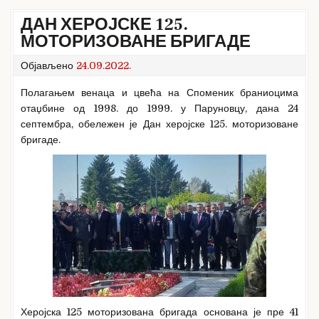
ДАН ХЕРОЈСКЕ 125.
МОТОРИЗОВАНЕ БРИГАДЕ
Објављено
24.09.2022.
Полагањем венаца и цвећа на Споменик браниоцима
отаџбине од 1998. до 1999. у Паруновцу, дана 24
септембра, обележен је Дан херојске 125. моторизоване
бригаде.
Херојска 125 моторизована бригада основана је пре 41