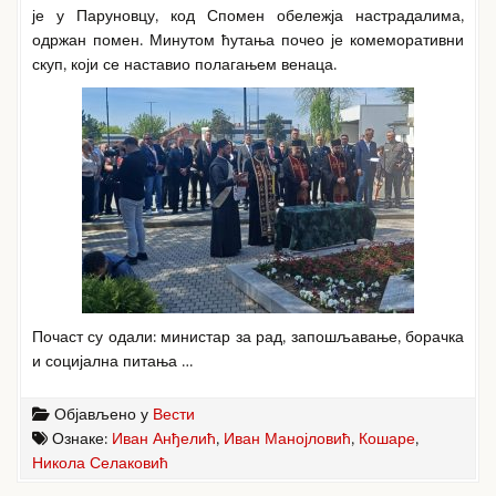
је у Паруновцу, код Спомен обележја настрадалима,
одржан помен. Минутом ћутања почео је комеморативни
скуп, који се наставио полагањем венаца.
Почаст су одали: министар за рад, запошљавање, борачка
и социјална питања …
Објављено у
Вести
Ознаке:
Иван Анђелић
,
Иван Манојловић
,
Кошаре
,
Никола Селаковић