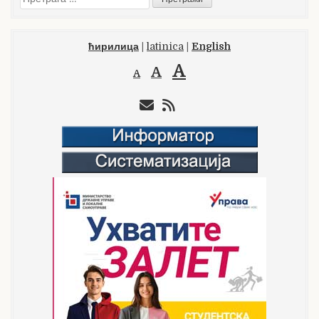
за:
ћирилица
|
latinica
|
English
A
A
A