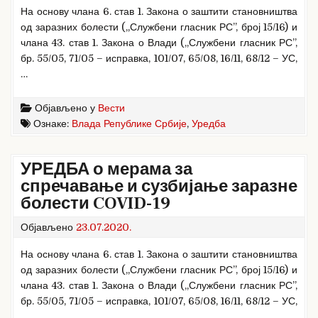
На основу члана 6. став 1. Закона о заштити становништва
од заразних болести („Службени гласник РС”, број 15/16) и
члана 43. став 1. Закона о Влади („Службени гласник РС”,
бр. 55/05, 71/05 – исправка, 101/07, 65/08, 16/11, 68/12 – УС,
…
Објављено у
Вести
Ознаке:
Влада Републике Србије
,
Уредба
УРЕДБА о мерама за
спречавање и сузбијање заразне
болести COVID-19
Објављено
23.07.2020.
На основу члана 6. став 1. Закона о заштити становништва
од заразних болести („Службени гласник РС”, број 15/16) и
члана 43. став 1. Закона о Влади („Службени гласник РС”,
бр. 55/05, 71/05 – исправка, 101/07, 65/08, 16/11, 68/12 – УС,
…