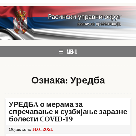
Skip
to
content
званична презентација Расинског управног округа
Расински округ
MENU
Ознака:
Уредба
УРЕДБA о мерама за
спречавање и сузбијање заразне
болести COVID-19
Објављено
14.01.2021.