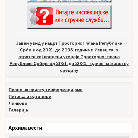
Јавни увид у нацрт Просторног плана Републике
Србије од 2021. до 2035. године и Извештај о
стратешкој процени утицаја Просторног плана
Републике Србије од 2021. до 2035. године на животну
средину
Право на приступ информацијама
Питања и одговори
Линкови
Галерија
Архива вести