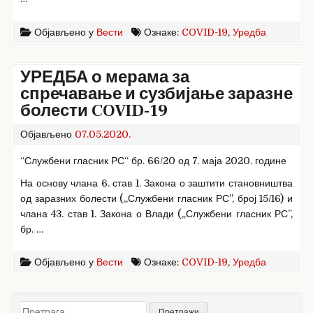
Објављено у
Вести
Ознаке:
COVID-19
,
Уредба
УРЕДБА о мерама за
спречавање и сузбијање заразне
болести COVID-19
Објављено
07.05.2020.
“Службени гласник РС“ бр. 66/20 од 7. маја 2020. године
На основу члана 6. став 1. Закона о заштити становништва
од заразних болести („Службени гласник РС”, број 15/16) и
члана 43. став 1. Закона о Влади („Службени гласник РС”,
бр. …
Објављено у
Вести
Ознаке:
COVID-19
,
Уредба
Претрага