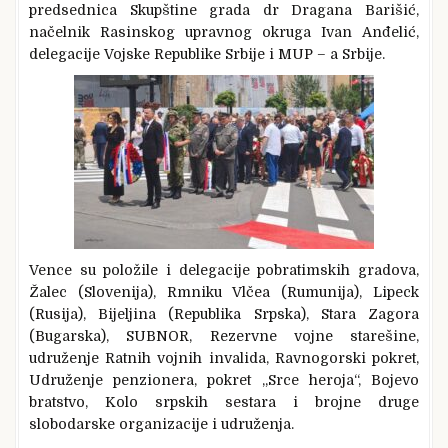
predsednica Skupštine grada dr Dragana Barišić,
načelnik Rasinskog upravnog okruga Ivan Anđelić,
delegacije Vojske Republike Srbije i MUP – a Srbije.
Vence su položile i delegacije pobratimskih gradova,
Žalec (Slovenija), Rmniku Vlčea (Rumunija), Lipeck
(Rusija), Bijeljina (Republika Srpska), Stara Zagora
(Bugarska), SUBNOR, Rezervne vojne starešine,
udruženje Ratnih vojnih invalida, Ravnogorski pokret,
Udruženje penzionera, pokret „Srce heroja“, Bojevo
bratstvo, Kolo srpskih sestara i brojne druge
slobodarske organizacije i udruženja.