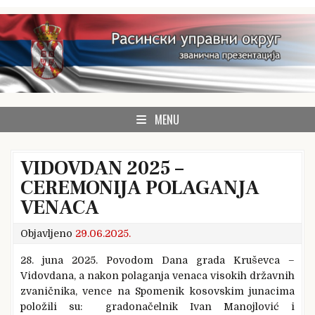
Skip
to
content
zvanična prezentacija Rasinskog upravnog okruga
Rasinski okrug
MENU
VIDOVDAN 2025 –
CEREMONIJA POLAGANJA
VENACA
Objavljeno
29.06.2025.
28. juna 2025. Povodom Dana grada Kruševca –
Vidovdana, a nakon polaganja venaca visokih državnih
zvaničnika, vence na Spomenik kosovskim junacima
položili su: gradonačelnik Ivan Manojlović i