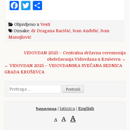
F
T
S
a
w
h
c
it
ar
Objavljeno u
Vesti
e
te
e
Oznake:
dr Dragana Barišić
,
Ivan Anđelić
,
Ivan
Manojlović
b
r
o
Kretanje
VIDOVDAN 2025 – Centralna državna ceremonija
članka
o
obeležavanja Vidovdana u Kruševcu →
← VIDOVDAN 2025 – VIDOVDANSKA SVEČANA SEDNICA
k
GRADA KRUŠEVCA
Pretraga
za:
ћирилица
|
latinica
|
English
A
A
A