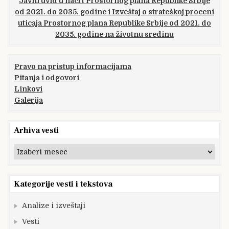
Javni uvid u nacrt Prostornog plana Republike Srbije
od 2021. do 2035. godine i Izveštaj o strateškoj proceni
uticaja Prostornog plana Republike Srbije od 2021. do
2035. godine na životnu sredinu
Pravo na pristup informacijama
Pitanja i odgovori
Linkovi
Galerija
Arhiva vesti
Arhiva
vesti
Kategorije vesti i tekstova
Analize i izveštaji
Vesti