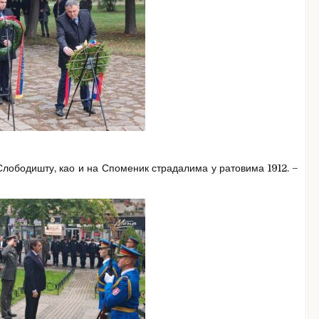
 Слободишту, као и на Споменик страдалима у ратовима 1912. –