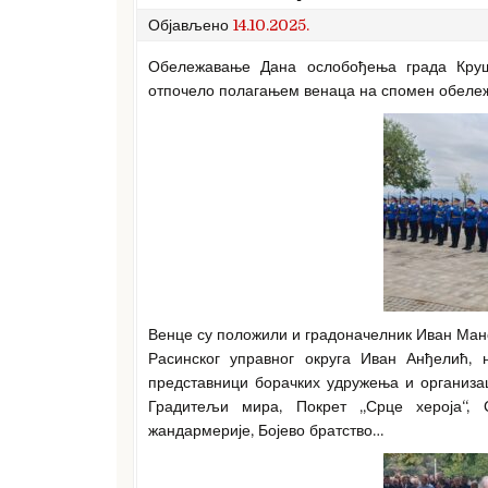
Објављено
14.10.2025.
Обележавање Дана ослобођења града Круш
отпочело полагањем венаца на спомен обележј
Венце су положили и градоначелник Иван Ман
Расинског управног округа Иван Анђелић,
представници борачких удружења и организа
Градитељи мира, Покрет „Срце хероја“,
жандармерије, Бојево братство…