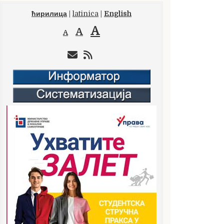
ћирилица
|
latinica
|
English
A
A
A