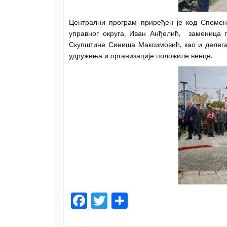
Централни програм приређен је код Спомен
управног округа, Иван Анђелић, заменица 
Скупштине Синиша Максимовић, као и делегац
удружења и организације положиле венце.
F
T
S
a
w
h