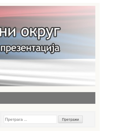
Претрага
за: