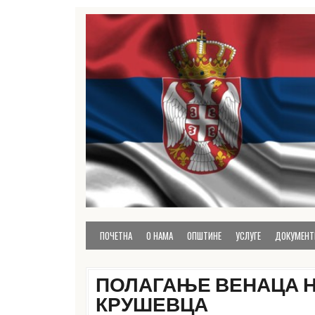
Skip
to
content
званична презентација Расинског управног ок
Расински округ
ПОЧЕТНА
О НАМА
ОПШТИНЕ
УСЛУГЕ
ДОКУМЕНТ
ПОЛАГАЊЕ ВЕНАЦА 
КРУШЕВЦА