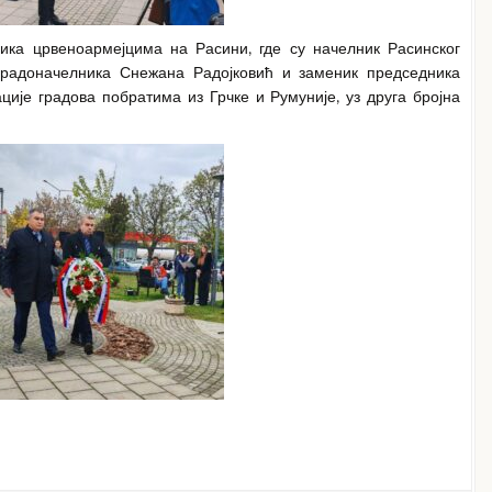
ика црвеноармејцима на Расини, где су начелник Расинског
градоначелника Снежана Радојковић и заменик председника
ије градова побратима из Грчке и Румуније, уз друга бројна