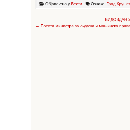
c
it
ar
Објављено у
Вести
Ознаке:
Град Круше
e
te
e
Кретање
b
r
ВИДОВДАН 
чланка
← Посета министра за људска и мањинска права
o
o
k