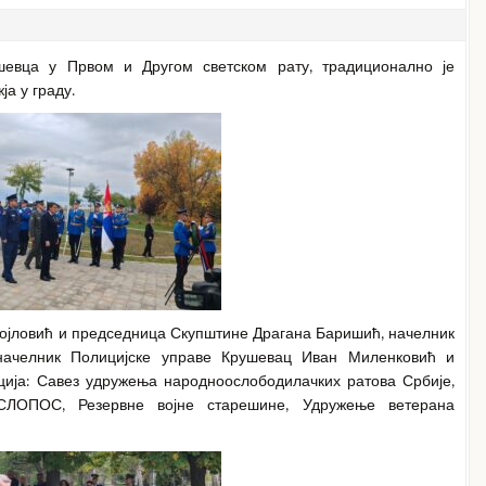
евца у Првом и Другом светском рату, традиционално је
а у граду.
ојловић и председница Скупштине Драгана Баришић, начелник
 начелник Полицијске управе Крушевац Иван Миленковић и
ција: Савез удружења народноослободилачких ратова Србије,
 СЛОПОС, Резервне војне старешине, Удружење ветерана