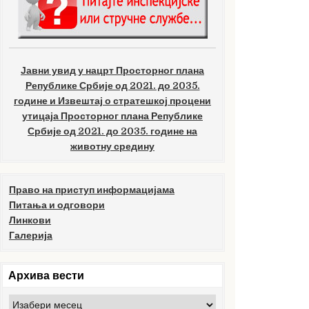
Јавни увид у нацрт Просторног плана
Републике Србије од 2021. до 2035.
године и Извештај о стратешкој процени
утицаја Просторног плана Републике
Србије од 2021. до 2035. године на
животну средину
Право на приступ информацијама
Питања и одговори
Линкови
Галерија
Архива вести
Архива