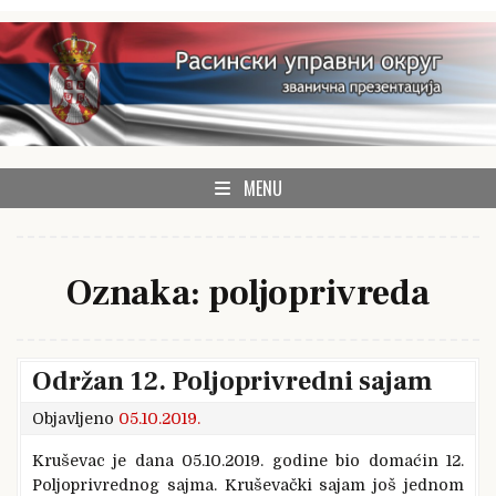
Skip
to
content
zvanična prezentacija Rasinskog upravnog okruga
Rasinski okrug
MENU
Oznaka:
poljoprivreda
Održan 12. Poljoprivredni sajam
Objavljeno
05.10.2019.
Kruševac je dana 05.10.2019. godine bio domaćin 12.
Poljoprivrednog sajma. Kruševački sajam još jednom