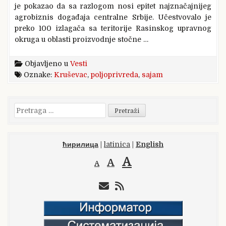
je pokazao da sa razlogom nosi epitet najznačajnijeg
agrobiznis događaja centralne Srbije. Učestvovalo je
preko 100 izlagača sa teritorije Rasinskog upravnog
okruga u oblasti proizvodnje stočne …
Objavljeno u
Vesti
Oznake:
Kruševac
,
poljoprivreda
,
sajam
Pretraga
za:
ћирилица
|
latinica
|
English
A
A
A