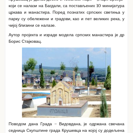
који се налази на Багдали, са постављених 10 минијатура
цркава и манастира. Поред познатих српских светиња у
парку су обележени и градови, као и пет великих река, у
чијој близини се налазе.
Аутор пројекта и израде модела српских манастира је др
Борис Стајковац.
Поводом дана Града – Видовдана, је одржана свечана
седница Скупштине града Крушевца на којој су додељена