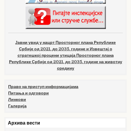
Јавни увид у нацрт Просторног плана Републике
Србије од 2021. до 2035. године и Извештај о
стратешкој процени утицаја Просторног плана
Републике Србије од 2021. до 2035. године на животну
средину
Право на приступ информацијама
Питања и одговори
Линкови
Галерија
Архива вести