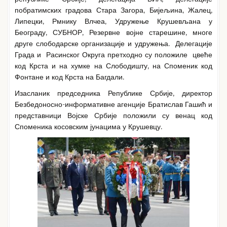
побратимских градова Стара Загора, Бијељина, Жалец,
Липецки, Рмнику Влчеа, Удружење Крушевљана у
Београду, СУБНОР, Резервне војне старешине, многе
друге слободарске организације и удружења. Делегације
Града и Расинског Округа претходно су положиле цвеће
код Крста и на хумке на Слободишту, на Споменик код
Фонтане и код Крста на Багдали.
Изасланик председника Републике Србије, директор
Безбедоносно-информативне агенције Братислав Гашић и
представници Војске Србије положили су венац код
Споменика косовским јунацима у Крушевцу.