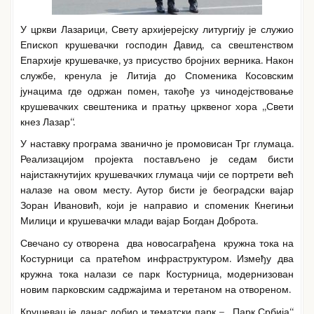
У цркви Лазарици, Свету архијерејску литургију је служио
Епископ крушевачки господин Давид, са свештенством
Епархије крушевачке, уз присуство бројних верника. Након
службе, кренула је Литија до Споменика Косовским
јунацима где одржан помен, такође уз чинодејствовање
крушевачких свештеника и пратњу црквеног хора „Свети
кнез Лазар“.
У наставку програма званично је промовисан Трг глумаца.
Реализацијом пројекта постављено је седам бисти
најистакнутијих крушевачких глумаца чији се портрети већ
налазе на овом месту. Аутор бисти је београдски вајар
Зоран Ивановић, који је направио и споменик Кнегињи
Милици и крушевачки млади вајар Богдан Доброта.
Свечано су отворена два новосаграђена кружна тока на
Костурници са пратећом инфраструктуром. Између два
кружна тока налази се парк Костурница, модернизован
новим парковским садржајима и теретаном на отвореном.
Крушевац је данас добио и тематски парк – „Парк Србија“