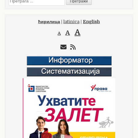
за:
ћирилица
|
latinica
|
English
A
A
A