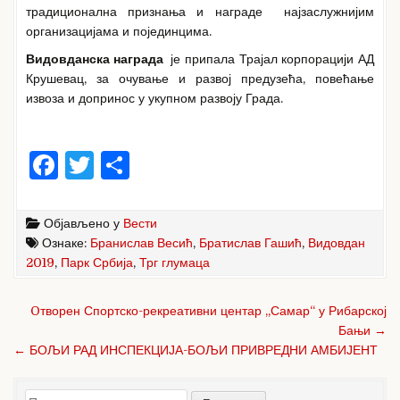
традиционална признања и награде најзаслужнијим
организацијама и појединцима.
Видовданска награда
је припала Трајал корпорацији АД
Крушевац, за очување и развој предузећа, повећање
извоза и допринос у укупном развоју Града.
F
T
S
a
w
h
c
it
ar
Објављено у
Вести
e
te
e
Ознаке:
Бранислав Весић
,
Братислав Гашић
,
Видовдан
2019
,
Парк Србија
,
Трг глумаца
b
r
o
Кретање
Oтворен Спортско-рекреативни центар „Самар“ у Рибарској
чланка
o
Бањи →
← БОЉИ РАД ИНСПЕКЦИЈА-БОЉИ ПРИВРЕДНИ АМБИЈЕНТ
k
Претрага