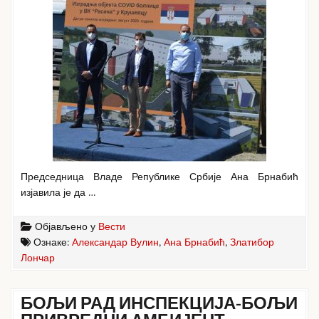
Председница Владе Републике Србије Ана Брнабић
изјавила је да …
Објављено у
Вести
Ознаке:
Александар Вулин
,
Ана Брнабић
,
Златибор
Лончар
БОЉИ РАД ИНСПЕКЦИЈА-БОЉИ