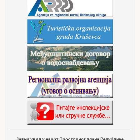
Јавни увид у нацрт Просторног плана Републике