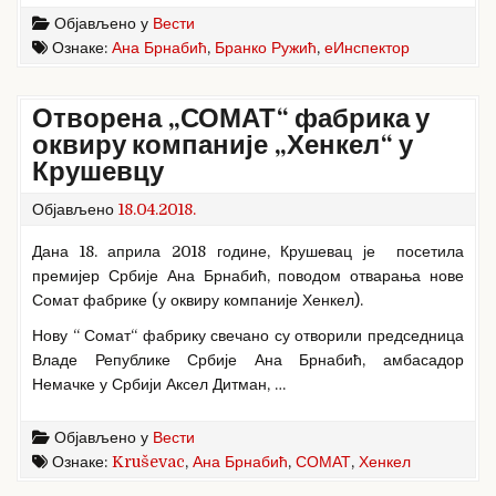
Објављено у
Вести
Ознаке:
Ана Брнабић
,
Бранко Ружић
,
еИнспектор
Отворена „СОМАТ“ фабрика у
оквиру компаније „Хенкел“ у
Крушевцу
Објављено
18.04.2018.
Дана 18. априла 2018 године, Крушевац је посетила
премијер Србије Ана Брнабић, поводом отварања нове
Сомат фабрике (у оквиру компаније Хенкел).
Нову “ Сомат“ фабрику свечано су отворили председница
Владе Републике Србије Ана Брнабић, амбасадор
Немачке у Србији Аксел Дитман, …
Објављено у
Вести
Ознаке:
Kruševac
,
Ана Брнабић
,
СОМАТ
,
Хенкел