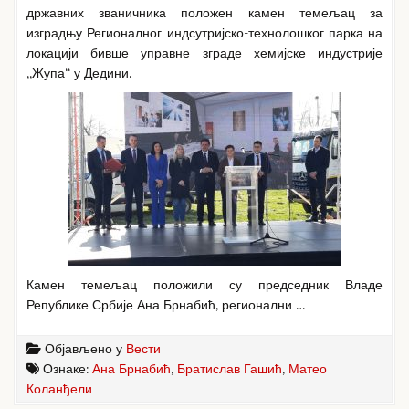
државних званичника положен камен темељац за
изградњу Регионалног индсутријско-технолошког парка на
локацији бивше управне зграде хемијске индустрије
„Жупа“ у Дедини.
Камен темељац положили су председник Владе
Републике Србије Ана Брнабић, регионални …
Објављено у
Вести
Ознаке:
Ана Брнабић
,
Братислав Гашић
,
Матео
Коланђели