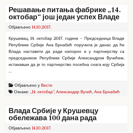
Решавање питања фабрике „14.
октобар“ још један успех Владе
Објављено
14.10.2017.
Крушевац, 14. октобар 2017. године – Председница Владе
Републике Србије Ана Брнабић поручила је данас да ће
Влада наставити да ради напорно и у партнерству са
председником Републике Србије Александром Вучићем,
истакавши да је то партнерство посебна снага коју Србија
…
Објављено у
Вести
Ознаке:
„14. октобар“
,
Александар Вучић
,
Ана Брнабић
Влада Србије у Крушевцу
обележава 100 дана рада
Објављено
14.10.2017.