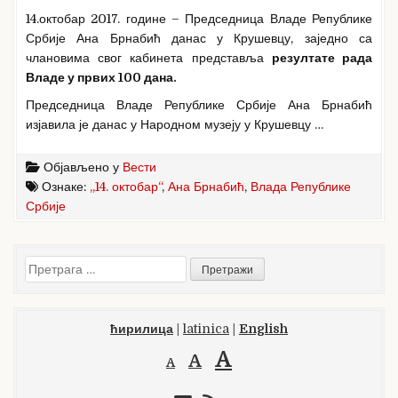
14.октобар 2017. године – Председница Владе Републике
Србије Ана Брнабић данас у Крушевцу, заједно са
члановима свог кабинета представља
резултате рада
Владе у првих 100 дана.
Председница Владе Републике Србије Ана Брнабић
изјавила је данас у Народном музеју у Крушевцу …
Објављено у
Вести
Ознаке:
„14. октобар“
,
Ана Брнабић
,
Влада Републике
Србије
Претрага
за:
ћирилица
|
latinica
|
English
A
A
A