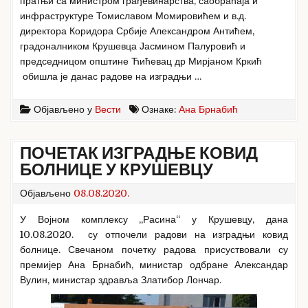
пратњи са министром грађевинарства, саобраћаја и
инфраструктуре Томиславом Момировићем и в.д.
директора Коридора Србије Александром Антићем,
градоналником Крушевца Јасмином Палуровић и
председницом општине Ћићевац др Мирјаном Кркић
обишла је данас радове на изградњи …
Објављено у
Вести
Ознаке:
Ана Брнабић
ПОЧЕТАК ИЗГРАДЊЕ КОВИД
БОЛНИЦЕ У КРУШЕВЦУ
Објављено
08.08.2020.
У Војном комплексу „Расина“ у Крушевцу, дана
10.08.2020. су отпочели радови на изградњи ковид
болнице. Свечаном почетку радова присуствовали су
премијер Ана Брнабић, министар одбране Александар
Вулин, министар здравља Златибор Лончар.