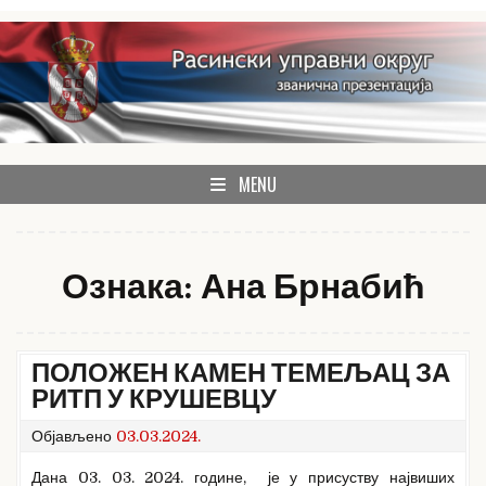
Skip
to
content
званична презентација Расинског управног округа
Расински округ
MENU
Ознака:
Ана Брнабић
ПОЛОЖЕН КАМЕН ТЕМЕЉАЦ ЗА
РИТП У КРУШЕВЦУ
Објављено
03.03.2024.
Дана 03. 03. 2024. године, је у присуству највиших