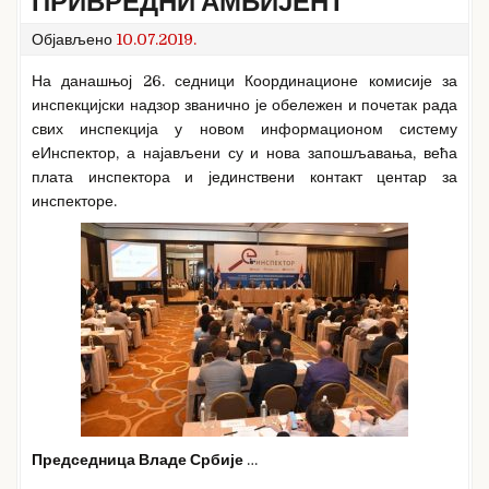
ПРИВРЕДНИ АМБИЈЕНТ
Објављено
10.07.2019.
На данашњој 26. седници Координационе комисије за
инспекцијски надзор званично је обележен и почетак рада
свих инспекција у новом информационом систему
еИнспектор, а најављени су и нова запошљавања, већа
плата инспектора и јединствени контакт центар за
инспекторе.
Председница Владе Србије
…