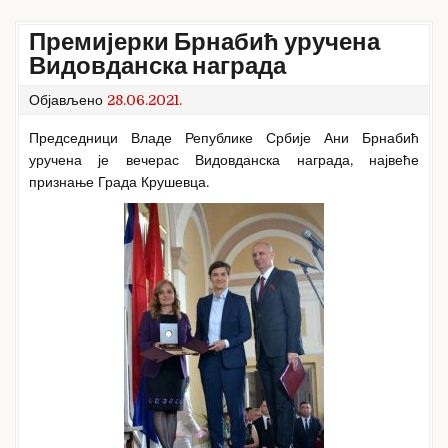
Премијерки Брнабић уручена
Видовданска награда
Објављено
28.06.2021.
Председници Владе Републике Србије Ани Брнабић
уручена је вечерас Видовданска награда, највеће
признање Града Крушевца.