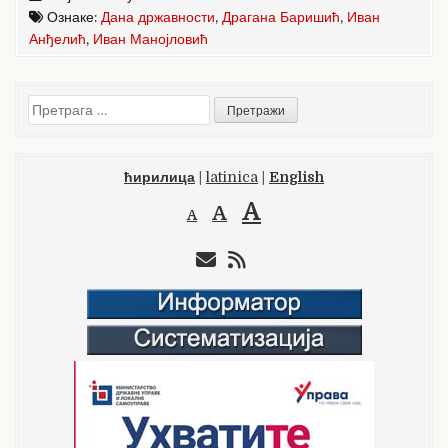
Ознаке:
Дана државности
,
Драгана Баришић
,
Иван
Анђелић
,
Иван Манојловић
Претрага
за:
ћирилица
|
latinica
|
English
A
A
A