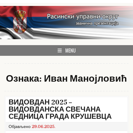
Skip
to
content
званична презентација Расинског управног округа
Расински округ
MENU
Ознака:
Иван Манојловић
ВИДОВДАН 2025 –
ВИДОВДАНСКА СВЕЧАНА
СЕДНИЦА ГРАДА КРУШЕВЦА
Објављено
29.06.2025.