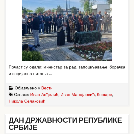
Почаст су одали: министар за рад, запошљавање, борачка
и социјална питања …
Објављено у
Вести
Ознаке:
Иван Анђелић
,
Иван Манојловић
,
Кошаре
,
Никола Селаковић
ДАН ДРЖАВНОСТИ РЕПУБЛИКЕ
СРБИЈЕ