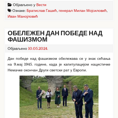
Објављено у
Вести
Ознаке:
Братислав Гашић
,
генерал Милан Мојсиловић
,
Иван Манојловић
ОБЕЛЕЖЕН ДАН ПОБЕДЕ НАД
ФАШИЗМОМ
Објављено
10.05.2024.
Дан победе над фашизмом обележава се у знак сећања
на 9.мај 1945. године, када је капитулацијом нацистичке
Немачке окончан Други светски рат у Европи.