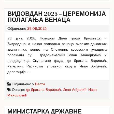
ВИДОВДАН 2025 – ЦЕРЕМОНИЈА
ПОЛАГАЊА ВЕНАЦА
Објављено
29.06.2025.
28. јуна 2025. Поводом Дана града Крушевца –
Видовдана, а након полагања венаца високих државних
званичника, венце на Споменик косовским јунацима
положили су: градоначелник Иван Манојловић и
председница Скупштине града др Драгана Баришић,
начелник Расинског управног округа Иван Анђелић,
делегације …
Објављено у
Вести
Ознаке:
др Драгана Баришић
,
Иван Анђелић
,
Иван
Манојловић
МИНИСТАРКА ДРЖАВНЕ