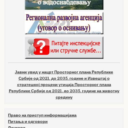
Јавни увид у нацрт Просторног плана Републике
Србије од 2021. до 2035. године и Извештај о
стратешкој процени утицаја Просторног плана
Републике Србије од 2021. до 2035. године на животну
средину
Право на приступ информацијама
Питања и одговори
Линкови