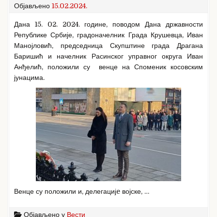
Објављено
15.02.2024.
Дана 15. 02. 2024. године, поводом Дана државности
Републике Србије, градоначелник Града Крушевца, Иван
Манојловић, председница Скупштине града Драгана
Баришић и начелник Расинског управног округа Иван
Анђелић, положили су венце на Споменик косовским
јунацима.
Венце су положили и, делегацијe војске, …
Објављено у
Вести