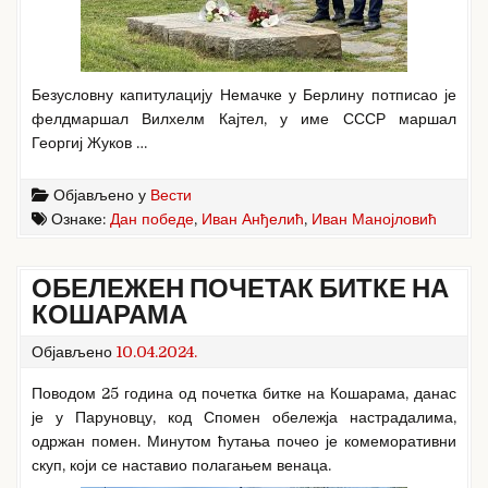
Безусловну капитулацију Немачке у Берлину потписао је
фелдмаршал Вилхелм Кајтел, у име СССР маршал
Георгиј Жуков …
Објављено у
Вести
Ознаке:
Дан победе
,
Иван Анђелић
,
Иван Манојловић
ОБЕЛЕЖЕН ПОЧЕТАК БИТКЕ НА
КОШАРАМА
Објављено
10.04.2024.
Поводом 25 година од почетка битке на Кошарама, данас
је у Паруновцу, код Спомен обележја настрадалима,
одржан помен. Минутом ћутања почео је комеморативни
скуп, који се наставио полагањем венаца.