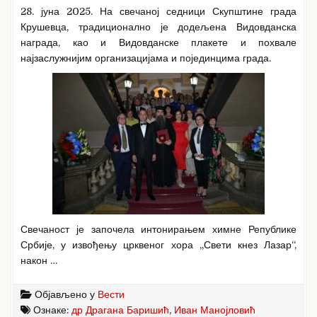
28. јуна 2025. На свечаној седници Скупштине града
Крушевца, традиционално је додељена Видовданска
награда, као и Видовданске плакете и похвале
најзаслужнијим организацијама и појединцима града.
Свечаност је започела интонирањем химне Републике
Србије, у извођењу црквеног хора „Свети кнез Лазар“,
након …
Објављено у
Вести
Ознаке:
др Драгана Баришић
,
Иван Манојловић