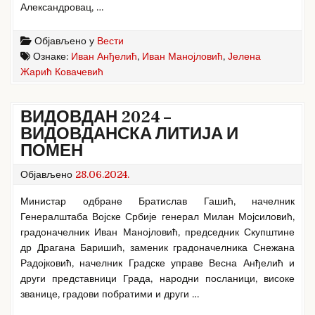
Александровац, …
Објављено у
Вести
Ознаке:
Иван Анђелић
,
Иван Манојловић
,
Јелена
Жарић Ковачевић
ВИДОВДАН 2024 –
ВИДОВДАНСКА ЛИТИЈА И
ПОМЕН
Објављено
28.06.2024.
Министар одбране Братислав Гашић, начелник
Генералштаба Војске Србије генерал Милан Мојсиловић,
градоначелник Иван Манојловић, председник Скупштине
др Драгана Баришић, заменик градоначелника Снежана
Радојковић, начелник Градске управе Весна Анђелић и
други представници Града, народни посланици, високе
званице, градови побратими и други …