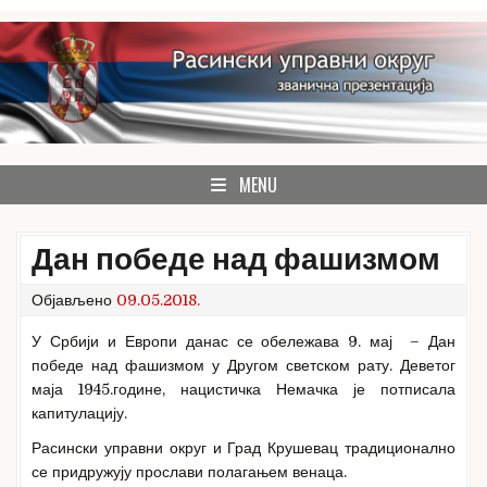
Skip
to
content
званична презентација Расинског управног округа
Расински округ
MENU
Дан победе над фашизмом
Објављено
09.05.2018.
У Србији и Европи данас се обележава 9. мај – Дан
победе над фашизмом у Другом светском рату. Деветог
маја 1945.године, нацистичка Немачка је потписала
капитулацију.
Расински управни округ и Град Крушевац традиционално
се придружују прослави полагањем венаца.