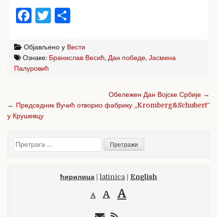
F
T
S
a
w
h
c
it
ar
Објављено у
Вести
e
te
e
Ознаке:
Бранислав Весић
,
Дан победе
,
Јасмина
Палуровић
b
r
o
Кретање
Обележен Дан Војске Србије →
чланка
o
← Председник Вучић отворио фабрику „Kromberg&Schubert“
у Крушевцу
k
Претрага
за:
ћирилица
|
latinica
|
English
A
A
A