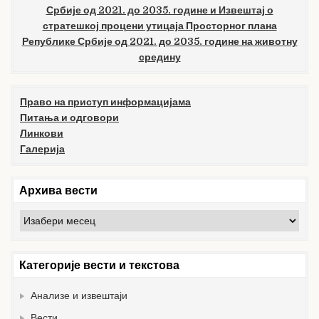
Србије од 2021. до 2035. године и Извештај о
стратешкој процени утицаја Просторног плана
Републике Србије од 2021. до 2035. године на животну
средину
Право на приступ информацијама
Питања и одговори
Линкови
Галерија
Архива вести
Архива
вести
Категорије вести и текстова
Анализе и извештаји
Вести