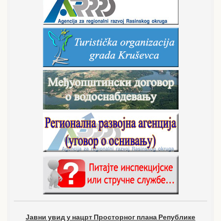
Јавни увид у нацрт Просторног плана Републике