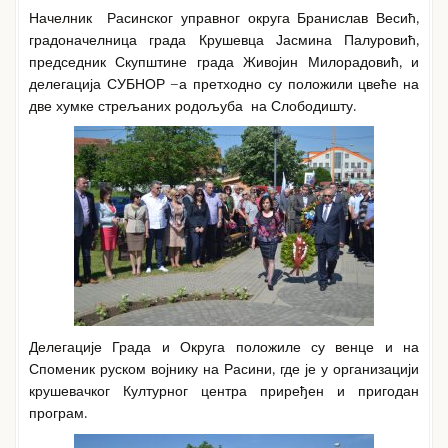
Начелник Расинског управног округа Бранислав Весић,
градоначелница града Крушевца Јасмина Палуровић,
председник Скупштине града Живојин Милорадовић, и
делегација СУБНОР –а претходно су положили цвеће на
две хумке стрељаних родољуба на Слободишту.
Делегације Града и Округа положиле су венце и на
Споменик руском војнику на Расини, где је у организацији
крушевачког Културног центра приређен и пригодан
програм.