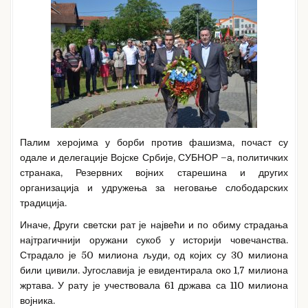
Палим херојима у борби против фашизма, почаст су
одале и делегације Војске Србије, СУБНОР –а, политичких
странака, Резервних војних старешина и других
организација и удружења за неговање слободарских
традиција.
Иначе, Други светски рат је највећи и по обиму страдања
најтрагичнији оружани сукоб у историји човечанства.
Страдало је 50 милиона људи, од којих су 30 милиона
били цивили. Југославија је евидентирала око 1,7 милиона
жртава. У рату је учествовала 61 држава са 110 милиона
војника.