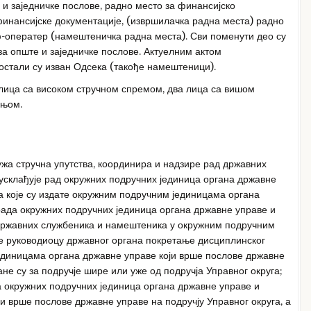
и заједничке послове, радно место за финансијско
финансијске документације, (извршилачка радна места) радно
ф-оператер (намештеничка радна места). Сви поменути део су
а опште и заједничке послове. Актуелним актом
остали су изван Одсека (такође намештеници).
 лица са високом стручном спремом, два лица са вишом
дњом.
ужа стручна упутства, координира и надзире рад државних
 усклађује рад окружних подручних јединица органа државне
а које су издате окружним подручним јединицама органа
ада окружних подручних јединица органа државне управе и
 државних службеника и намештеника у окружним подручним
е руководиоцу државног органа покретање дисциплинског
јединицама органа државне управе који врше послове државне
ане су за подручје шире или уже од подручја Управног округа;
окружних подручних јединица органа државне управе и
и врше послове државне управе на подручју Управног округа, а