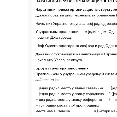
НАРАТИВНИ ПРИКАЗ ОРГАНИЗАЦИОНЕ СТР
Наративни приказ организационе структуре
дужност обавља дипл. економиста Бранислав В
Начелник Управног округа за свој рад одговар
Унутрашњом организационом јединицом- Одсе
правник Дејан Јовац.
Шеф Одсека одговара за свој рад и рад Одсека
Државни службеници и намештеници у Стручној
начелнику Управног округа.
Број и структура запослених:
Правилником о унутрашњем уређењу и система
запослено
је:
– једно радно место у звању саветника 1 (је
– једно радно место у звању сарадника 1 (је
– два радна места у звању референта 3 (тр
– три радна места у IV врсти радних
места намештеника 4 (четири наме