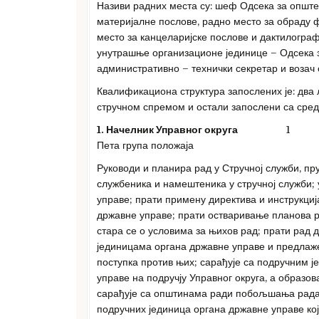
Називи радних места су: шеф Одсека за опште 
материјалне послове, радно место за обраду 
место за канцеларијске послове и дактилогра
унутрашње организационе јединице – Одсека з
административно – технички секретар и возач 
Квалификациона структура запослених је: два
стручном спремом и остали запослени са сре
1. Начелник Управног округа
1
Пета група положаја
Руководи и планира рад у Стручној служби, пр
службеника и намештеника у стручној служби;
управе; прати примену директива и инструкциј
државне управе; прати остваривање планова р
стара се о условима за њихов рад; прати рад
јединицама органа државне управе и предлаж
поступка против њих; сарађује са подручним 
управе на подручју Управног округа, а образов
сарађује са општинама ради побољшања рада 
подручних јединица органа државне управе кој