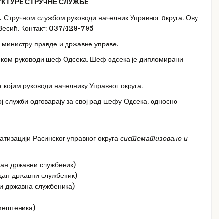
УКТУРЕ СТРУЧНЕ СЛУЖБЕ
.
Стручном службом руководи начелник Управног oкруга. Ову
есић. Контакт:
037/429-795
а министру правде и државне управе.
ком руководи шеф Одсека. Шеф одсека је дипломирани
 којим руководи начелнику Управног округа.
 служби одговарају за свој рад шефу Одсека, односно
тизацији Расинског управног округа
систематизовано и
дан државни службеник)
дан државни службеник)
и државна службеника)
штеника)