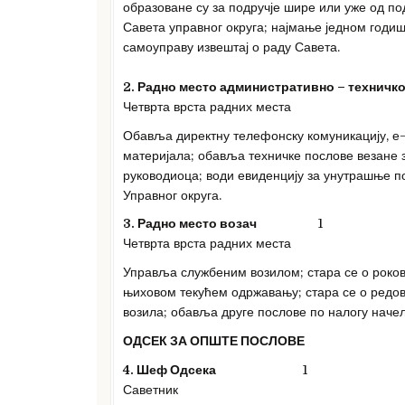
образоване су за подручје шире или уже од по
Савета управног округа; најмање једном годи
самоуправу извештај о раду Савета.
2. Радно место административно – техничко
Четврта врста радних места
Обавља директну телефонску комуникацију, е–
материјала; обавља техничке послове везане з
руководиоца; води евиденцију за унутрашње п
Управног округа.
3. Радно место возач
1
Четврта врста радних места
Управља службеним возилом; стара се о роков
њиховом текућем одржавању; стара се о редо
возила; обавља друге послове по налогу начел
ОДСЕК ЗА ОПШТЕ ПОСЛОВЕ
4. Шеф Одсека
1
Саветник