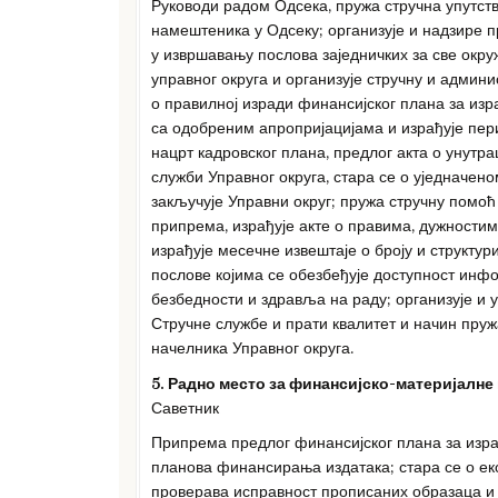
Руководи радом Одсека, пружа стручна упутст
намештеника у Одсеку; организује и надзире 
у извршавању послова заједничких за све окру
управног округа и организује стручну и админи
о правилној изради финансијског плана за изр
са одобреним апропријацијама и израђује пер
нацрт кадровског плана, предлог акта о унутр
служби Управног округа, стара се о уједначен
закључује Управни округ; пружа стручну помоћ
припрема, израђује акте о правима, дужности
израђује месечне извештаје о броју и структу
послове којима се обезбеђује доступност инфо
безбедности и здравља на раду; организује и у
Стручне службе и прати квалитет и начин пру
начелника Управног округа.
5. Радно место за финансијско-материјалне
Саветник
Припрема предлог финансијског плана за изр
планова финансирања издатака; стара се о е
проверава исправност прописаних образаца и 