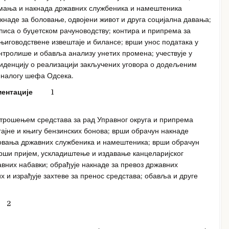
римања и накнада државних службеника и намештеника
кнаде за боловање, одвојени живот и друга социјална давања;
иса о буџетском рачуноводству; контира и припрема за
њиговодствене извештаје и билансе; врши унос података у
онтролише и обавља анализу унетих промена; учествује у
виденцију о реализацији закључених уговора о додељеним
 налогу шефа Одсека.
ментације
1
 трошењем средстава за рад Управног округа и припрема
гајне и књигу бензинских бонова; врши обрачун накнаде
товања државних службеника и намештеника; врши обрачун
рши пријем, ускладиштење и издавање канцеларијског
јавних набавки; обрађује накнаде за превоз државних
 и израђује захтеве за пренос средстава; обавља и друге
2