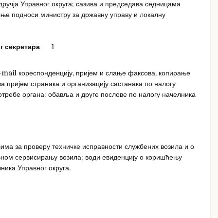
дручја Управног округа; сазива и председава седницама
шње подноси министру за државну управу и локалну
г секретара
1
mail кореспонденцију, пријем и слање факсова, копирање
а пријем странака и организацију састанака по налогу
отребе органа; обавља и друге послове по налогу начелника
има за проверу техничке исправности службених возила и о
вном сервисирању возила; води евиденцију о коришћењу
ника Управног округа.