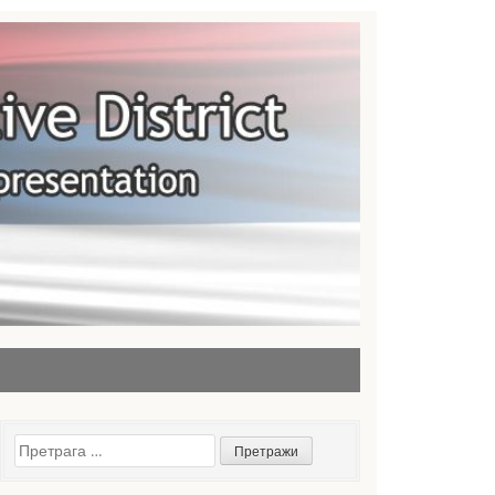
Претрага
за: