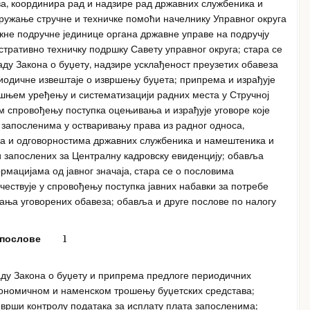
ва, координира рад и надзире рад државних службеника и
пружање стручне и техничке помоћи начелнику Управног округа
жне подручне јединице органа државне управе на подручју
стративно техничку подршку Савету управног округа; стара се
аду Закона о буџету, надзире усклађеност преузетих обавеза
иодичне извештаје о извршењу буџета; припрема и израђује
ашњем уређењу и систематизацији радних места у Стручној
ом спровођењу поступка оцењивања и израђује уговоре које
 запосленима у остваривању права из радног односа,
ма и одговорностима државних службеника и намештеника и
ри запослених за Централну кадровску евиденцију; обавља
рмацијама од јавног значаја, стара се о пословима
чествује у спровођењу поступка јавних набавки за потребе
жања уговорених обавеза; обавља и друге послове по налогу
 послове
1
аду Закона о буџету и припрема предлоге периодичних
кономичном и наменском трошењу буџетских средстава;
врши контролу података за исплату плата запосленима;