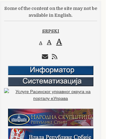
Some of the content on the site may not be
available in English.
SRPSKI
A
A
A