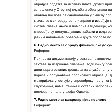
обрађује податке за исплату плата, других п
запослених у Стручној служби и обрачунава на
обавља послове рачунополагача у смислу проп
књижење књиговодствене исправе и израђује к
систем главне књиге и помоћне евиденције, к
спровођењу поступка јавних набавки и води е
јавним набавкама; обавља и друге послове по
6. Радно место за обраду финансијске доку
Референт
Припрема документацију у вези са наменским
захтеве за извршење плаћања; води књигу бла
дневница и осталих трошкова за службена пу
пореза и попуњавање прописаних образаца; в
материјала; учествује у спровођењу поступка 
службеника, намештеника и осталих запослених
послове по налогу шефа Одсека.
7. Радно место за канцеларијске послове
Референт