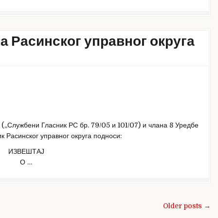
а Расинског управног округа
(,,Службени Гласник РС бр. 79/05 и 101/07) и члана 8 Уредбе
ик Расинског управног округа подноси:
ИЗВЕШТАЈ
О …
Older posts →