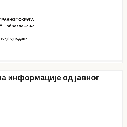
ПРАВНОГ ОКРУГА
У – образложење
екућој години.
за информације од јавног