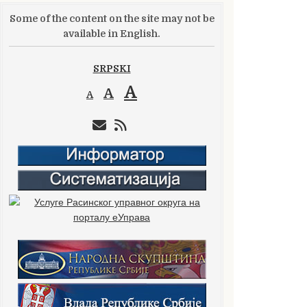
Some of the content on the site may not be
available in English.
SRPSKI
A
A
A