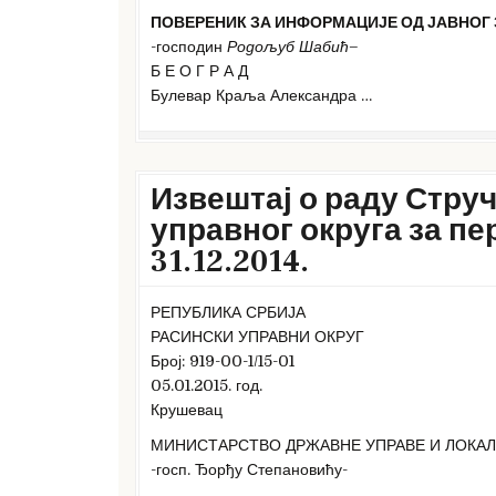
ПОВЕРЕНИК ЗА ИНФОРМАЦИЈЕ ОД ЈАВНОГ 
-господин
Родољуб Шабић
–
Б Е О Г Р А Д
Булевар Краља Александра …
Извештај о раду Стру
управног округа за пер
31.12.2014.
РЕПУБЛИКА СРБИЈА
РАСИНСКИ УПРАВНИ ОКРУГ
Број: 919-00-1/15-01
05.01.2015. год.
Крушевац
МИНИСТАРСТВО ДРЖАВНЕ УПРАВЕ И ЛОКА
-госп. Ђорђу Степановићу-