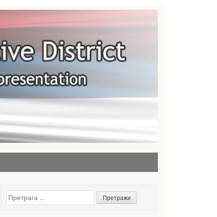
Претрага
за: