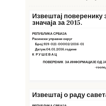
Извештај поверенику 
значаја за 2015.
РЕПУБЛИКА СРБИЈА
Расински управни округ
Број:919-021-0000
2
/201
6
-01
Датум
:
04.01.201
6
.године
К Р У Ш Е В А Ц
ПОВЕРЕНИК ЗА ИНФОРМАЦИЈЕ ОД ЈА
-госп
Извештај о раду савета
РЕПУБЛИКА СРБИЈА