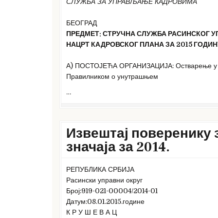
СЛУЖБА ЗА УПРАВЉАЊЕ КАДРОВИМА
БЕОГРАД
ПРЕДМЕТ: СТРУЧНА СЛУЖБА РАСИНСКОГ У
НАЦРТ КАДРОВСКОГ ПЛАНА ЗА 2015 ГОДИН
А) ПОСТОЈЕЋА ОРГАНИЗАЦИЈА: Остварење у т
Правилником о унутрашњем
…
Извештај поверенику 
значаја за 2014.
РЕПУБЛИКА СРБИЈА
Расински управни округ
Број:919-021-00004/2014-01
Датум:08.01.2015.године
К Р У Ш Е В А Ц