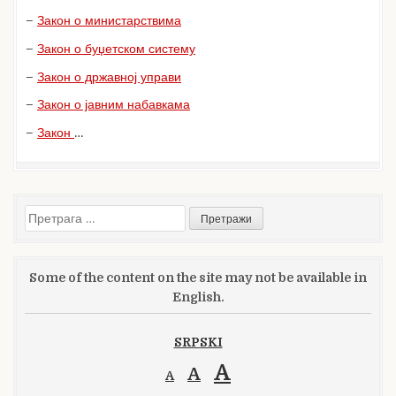
–
Закон о министарствима
–
Закон о буџетском систему
–
Закон о државној управи
–
Закон о јавним набавкама
–
Закон
…
Претрага
за:
Some of the content on the site may not be available in
English.
SRPSKI
A
A
A