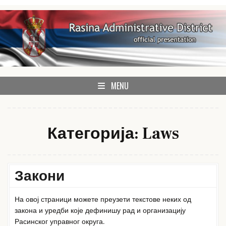
Skip
to
content
Rasina Administrative District official website
Rasina Administrative
MENU
District
Категорија:
Laws
Закони
На овој страници можете преузети текстове неких од
закона и уредби које дефинишу рад и организацију
Расинског управног округа.