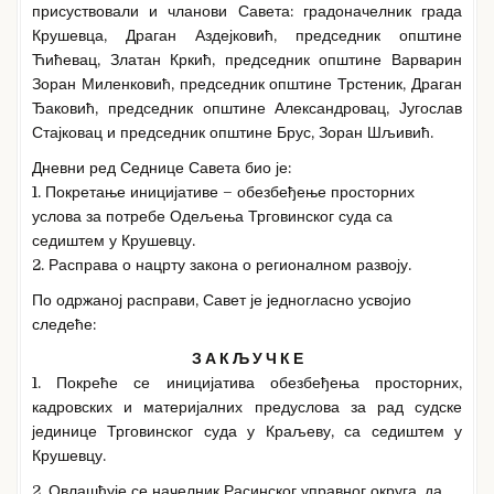
присуствовали и чланови Савета: градоначелник града
Крушевца, Драган Аздејковић, председник општине
Ћићевац, Златан Кркић, председник општине Варварин
Зоран Миленковић, председник општине Трстеник, Драган
Ђаковић, председник општине Александровац, Југослав
Стајковац и председник општине Брус, Зоран Шљивић.
Дневни ред Седнице Савета био је:
1. Покретање иницијативе – обезбеђење просторних
услова за потребе Одељења Трговинског суда са
седиштем у Крушевцу.
2. Расправа о нацрту закона о регионалном развоју.
По одржаној расправи, Савет је једногласно усвојио
следеће:
З А К Љ У Ч К Е
1. Покреће се иницијатива обезбеђења просторних,
кадровских и материјалних предуслова за рад судске
јединице Трговинског суда у Краљеву, са седиштем у
Крушевцу.
2. Овлашћује се начелник Расинског управног округа, да