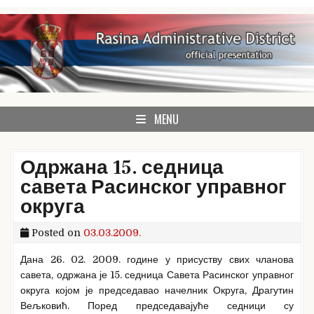
Skip
to
content
Rasina Administrative District official website
Rasina Administrative
MENU
District
Одржана 15. седница
савета Расинског управног
округа
Posted on
03.03.2009.
Дана 26. 02. 2009. године у присуству свих чланова
савета, одржана је 15. седница Савета Расинског управног
округа којом је председавао начелник Округа, Драгутин
Вељковић. Поред председавајуће седници су