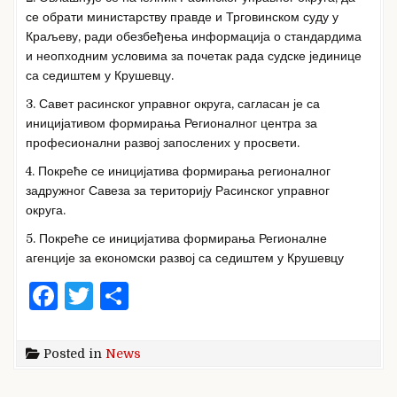
се обрати министарству правде и Трговинском суду у
Краљеву, ради обезбеђења информација о стандардима
и неопходним условима за почетак рада судске јединице
са седиштем у Крушевцу.
3. Савет расинског управног округа, сагласан је са
иницијативом формирања Регионалног центра за
професионални развој запослених у просвети.
4. Покреће се иницијатива формирања регионалног
задружног Савеза за територију Расинског управног
округа.
5. Покреће се иницијатива формирања Регионалне
агенције за економски развој са седиштем у Крушевцу
F
T
S
a
w
h
c
it
ar
Posted in
News
e
te
e