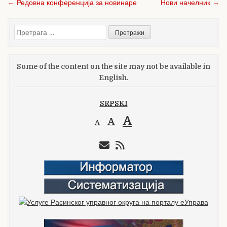
Кретање
b
r
← Редовна конференција за новинаре
Нови начелник →
чланка
o
Претрага
o
за:
k
Some of the content on the site may not be available in
English.
SRPSKI
A
A
A