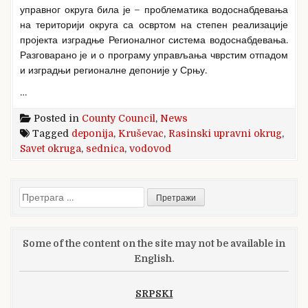
управног округа била је – проблематика водоснабдевања
на територији округа са освртом на степен реализације
пројекта изградње Регионалног система водоснабдевања.
Разговарано је и о програму управљања чврстим отпадом
и изградњи регионалне депоније у Срњу.
…
Posted in
County Council
,
News
Tagged
deponija
,
Kruševac
,
Rasinski upravni okrug
,
Savet okruga
,
sednica
,
vodovod
Претрага
за:
Some of the content on the site may not be available in
English.
SRPSKI