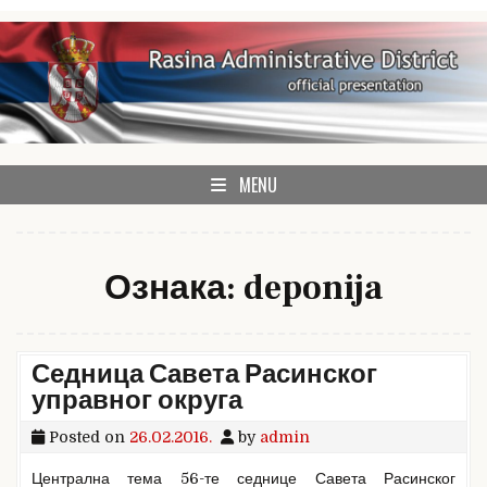
Skip
to
content
Rasina Administrative District official website
Rasina Administrative
MENU
District
Ознака:
deponija
Седница Савета Расинског
управног округа
Posted on
26.02.2016.
by
admin
Централна тема 56-те седнице Савета Расинског