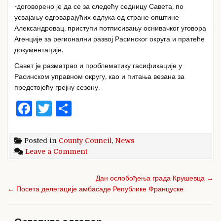
-договорено је да се за следећу седницу Савета, по
усвајању одговарајућих одлука од стране општине
Александровац, приступи потписивању оснивачког уговора
Агенције за регионални развој Расинског округа и пратеће
документације.
Савет је разматрао и проблематику гасификације у
Расинском управном округу, као и питања везана за
предстојећу грејну сезону.
F
T
S
a
w
h
c
it
ar
Posted in
County Council
,
News
e
te
e
on
Leave a Comment
Тридесетдевета
b
r
седница
Кретање
Дан ослобођења града Крушевца →
o
Савета
чланка
← Посета делегације амбасаде Републике Француске
o
k