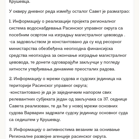
Крушевца.
У оквиру дневног реда између осталог Савет је разматрао:
1. Информацију о реализацији пројекта регионалног
система водоснабдевања Расинског управног округа са
посебним освртом на изградњу магистралног цевовода .
-са задовољством је константовано да су код ресорног
министарства обезбеђена неопходна финансијска
средства неопходна за окончање изградње магистралног
цевовода, те донети одговарајући закључци у погледу
хитности утврђивања динамике преосталих радова.
2. Информацију о мрежи судова и судских јединица на
територији Расинског управног округа;
-константовано је да је заједничким напором свих
релевантних субјеката један од закључака са 37. седнице
Савета реализован, те да ће у новој мрежи основних
судова Варварин задржати судску јединицу основног суда
са седиштем у Крушевцу.
3. Информацију о активностима везаним за оснивање
Регионалне развојне агенције расинског округа.