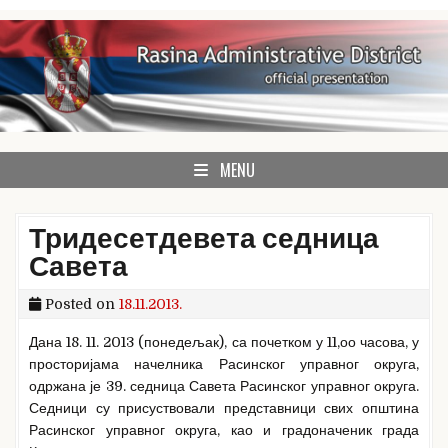
Skip
to
content
Rasina Administrative District official website
Rasina Administrative
MENU
District
Тридесетдевета седница
Савета
Posted on
18.11.2013.
Дана 18. 11. 2013 (понедељак), са почетком у 11,оо часова, у
просторијама начелника Расинског управног округа,
одржана је 39. седница Савета Расинског управног округа.
Седници су присуствовали представници свих општина
Расинског управног округа, као и градоначеник града