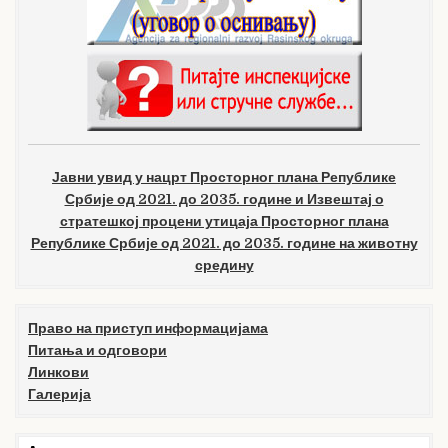
Јавни увид у нацрт Просторног плана Републике
Србије од 2021. до 2035. године и Извештај о
стратешкој процени утицаја Просторног плана
Републике Србије од 2021. до 2035. године на животну
средину
Право на приступ информацијама
Питања и одговори
Линкови
Галерија