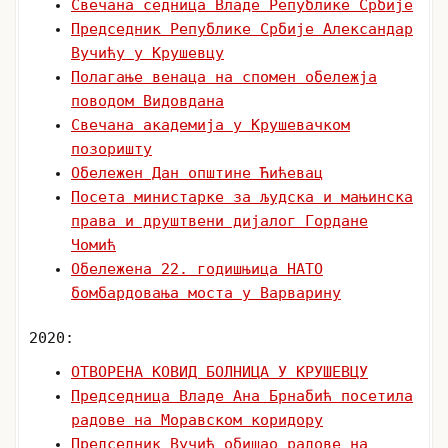
Свечана седница Владе Републике Србије
Председник Републике Србије Александар
Вучићу у Крушевцу
Полагање венаца на спомен обележја
поводом Видовдана
Свечана академија у Крушевачком
позоришту
Обележен Дан општине Ћићевац
Посета министарке за људска и мањинска
права и друштвени дијалог Гордане
Чомић
Обележена 22. годишњица НАТО
бомбардовања моста у Варварину
2020:
ОТВОРЕНА КОВИД БОЛНИЦА У КРУШЕВЦУ
Председница Владе Ана Брнабић посетила
радове на Моравском коридору
Председник Вучић обишао радове на