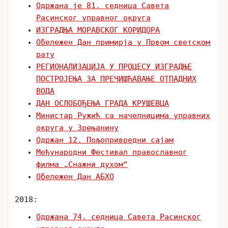
Одржана је 81. седница Савета
Расинског управног округа
ИЗГРАДЊА МОРАВСКОГ КОРИДОРА
Обележен Дан примирја у Првом светском
рату
РЕГИОНАЛИЗАЦИЈА У ПРОЦЕСУ ИЗГРАДЊЕ
ПОСТРОЈЕЊА ЗА ПРЕЧИШЋАВАЊЕ ОТПАДНИХ
ВОДА
ДАН ОСЛОБОЂЕЊА ГРАДА КРУШЕВЦА
Министар Ружић са начелницима управних
округа у Зрењанину
Одржан 12. Пољопривредни сајам
Mеђународни Фестивал православног
филма „Снажни духом“
Обележен Дан АБХО
2018:
Одржана 74. седница Савета Расинског