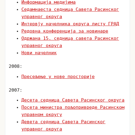
Информација медијима
Седамнаеста седница Савета Расинског
управног округа
Интервју начелника округа листу ГРАД
Редовна конференција за новинаре
Одржана 15. седница савета Расинског
управног округа
Нови начелник
2008:
Пресељење у нове просторије
2007:
Десета седница Савета Расинског округа
Посета министра пољопривреде Расинском
управном округу
Девета седница Савета Расинског
управног округа