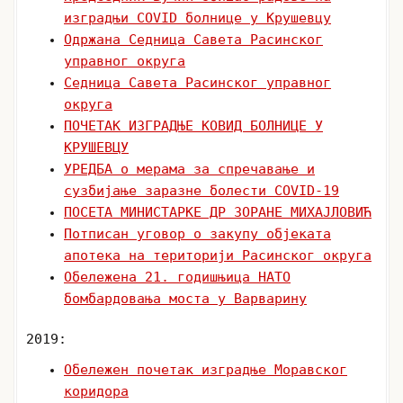
изградњи COVID болнице у Крушевцу
Одржана Седница Савета Расинског
управног округа
Седница Савета Расинског управног
округа
ПОЧЕТАК ИЗГРАДЊЕ КОВИД БОЛНИЦЕ У
КРУШЕВЦУ
УРЕДБА о мерама за спречавање и
сузбијање заразне болести COVID-19
ПОСЕТА МИНИСТАРКЕ ДР ЗОРАНЕ МИХАЈЛОВИЋ
Потписан уговор о закупу објеката
апотека на територији Расинског округа
Обележена 21. годишњица НАТО
бомбардовања моста у Варварину
2019:
Oбележен почетак изградње Моравског
коридора