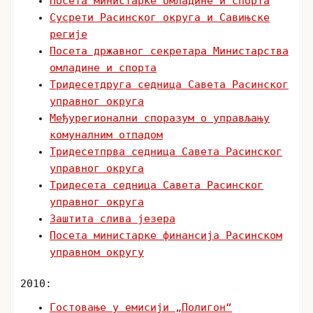
Посета министарке омладине и спорта
Сусрети Расинског округа и Савињске
регије
Посета државног секретара Министарства
омладине и спорта
Тридесетдруга седница Савета Расинског
управног округа
Међурегионални споразум о управљању
комуналним отпадом
Тридесетпрва седница Савета Расинског
управног округа
Тридесета седница Савета Расинског
управног округа
Заштита слива језера
Посета министарке финансија Расинском
управном округу
2010:
Гостовање у емисији „Полигон“