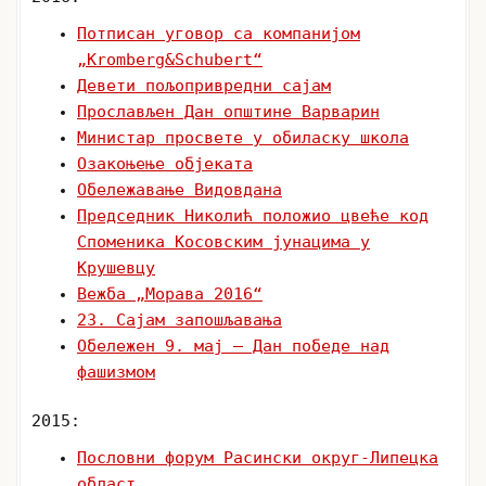
Потписан уговор са компанијом
„Kromberg&Schubert“
Девети пољопривредни сајам
Прослављен Дан општине Варварин
Министар просвете у обиласку школа
Озакоњење објеката
Обележавање Видовдана
Председник Николић положио цвеће код
Споменика Косовским јунацима у
Крушевцу
Вежба „Морава 2016“
23. Сајам запошљавања
Обележен 9. мај – Дан победе над
фашизмом
2015:
Пословни форум Расински округ-Липецка
област