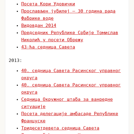
Посета Кори Удовички
Прослављен јубилеј – 30 година рада
Фабрике воде
Видовдан 2014
Председник Републике Србије Томислав
Николић у посети Обрежу
43-ћа седница Савета
2013:
40. седница Савета Расинског управног
округа
40. седница Савета Расинског управног
округа
Седница Окружног штаба за ванредне
ситуације
Посета делегације амбасаде Републике
Француске
Тридесетдевета седница Савета