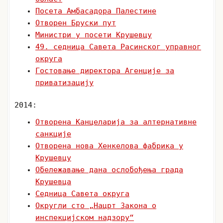
Посета Амбасадора Палестине
Отворен Бруски пут
Министри у посети Крушевцу
49. седница Савета Расинског управног
округа
Гостовање директора Агенције за
приватизацију
2014:
Отворена Канцеларија за алтернативне
санкције
Отворена нова Хенкелова фабрика у
Крушевцу
Обележавање дана ослобођења града
Крушевца
Седница Савета округа
Округли сто „Нацрт Закона о
инспекцијском надзору“