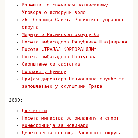
Извештај о свечаном потписивању
Уговора о испоруци воде
26. Седница Савета Расинског управног
округа
Медији о Расинском округу 03
Посета амбасадора Републике Швајцарске
Посета „ТРАЈАЛ КОРПОРАЦИЈИ“
Посета амбасадора Португала
Саопштење са састанка
Поплаве у Ђунису
Пријем директора Националне службе за
запошљавање у скупштини Града
2009:
Две вести
Посета министра за омладину и спорт
Конференција за новинаре
Деветнаеста седница Расинског округа