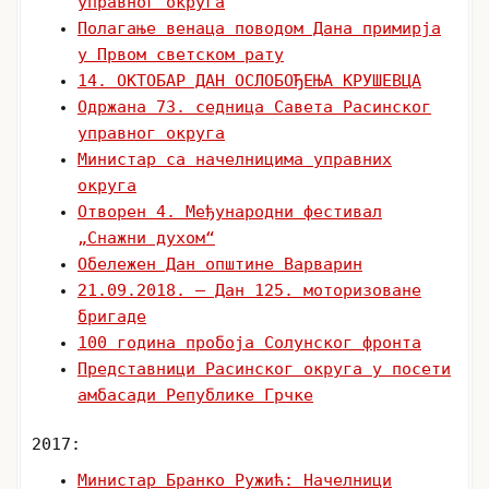
управног округа
Полагање венаца поводом Дана примирја
у Првом светском рату
14. ОКТОБАР ДАН ОСЛОБОЂЕЊА КРУШЕВЦА
Одржана 73. седница Савета Расинског
управног округа
Министар са начелницима управних
округа
Отворен 4. Mеђународни фестивал
„Снажни духом“
Обележен Дан општине Варварин
21.09.2018. – Дан 125. моторизоване
бригаде
100 година пробоја Солунског фронта
Представници Расинског округа у посети
амбасади Републике Грчке
2017:
Министар Бранко Ружић: Начелници