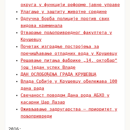
округа у функцији реформе јавне управе
Улагање у заштиту животне средине
Одлучна борба полиције против свих
видова криминала
Отварање пољопривредног факултета у
Крушевцу
Почетак изградње постројења за
пречишћавање отпадних вода у Крушевцу
Решавање питања фабрике „14. октобар“
још један успех Владе
ДАН ОСЛОБОЂЕЊА ГРАДА КРУШЕВЦА
Влада Србије у Крушевцу обележава 100
дана рада
Свечаност поводом Дана рода АБХО у
касарни Цар Лазар
Оживљавање задругарства – приоритет у
пољопривреди
2016: