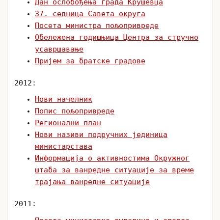
Дан ослобођења града Крушевца
37. седница Савета округа
Посета министра пољопривреде
Обележена годишњица Центра за стручно
усавршавање
Пријем за братске градове
2012:
Нови начелник
Попис пољопривреде
Регионални план
Нови називи подручних јединица
министарстава
Информација о активностима Окружног
штаба за ванредне ситуације за време
трајања ванредне ситуације
2011: